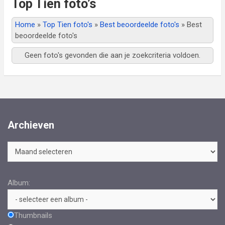
Top Tien foto’s
Home
»
Top Tien foto's
»
Best beoordeelde foto's
»
Best
beoordeelde foto's
Geen foto's gevonden die aan je zoekcriteria voldoen.
Archieven
Archieven
Album:
Thumbnails