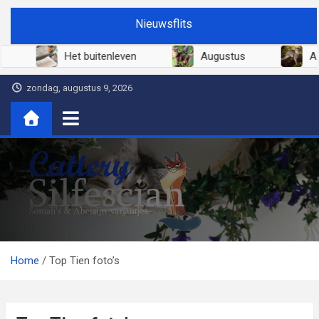
Ga
Nieuwsflits
naar
de
26
Het buitenleven
Augustus
inhoud
zondag, augustus 9, 2026
Cattery Silfescian
Somali's en soms Abessijn-variantjes
Home
Top Tien foto’s