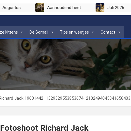
Augustus
Aanhoudend heet
Juli 2026
ze kittens
De Somali
Tips en weetjes
Contact
 Richard Jack 19601442_1329329553853674_2102494045341656403
Fotoshoot Richard Jack