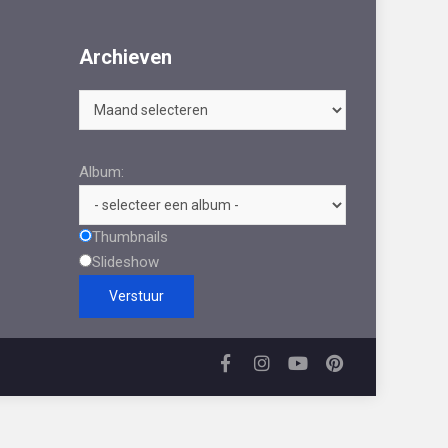
Archieven
Archieven
Album:
Thumbnails
Slideshow