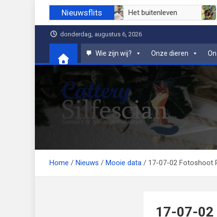
Ga
Nieuwsflits
li 2026
Juni 2026
Het buitenleven
naar
de
donderdag, augustus 6, 2026
inhoud
Wie zijn wij?
Onze dieren
On
Cattery Silfescian
Somali's en soms Abessijn-variantjes
Home
Nieuws
Mooie data
17-07-02 Fotoshoot
17-07-02 