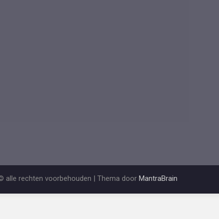
© alle rechten voorbehouden | Thema door
MantraBrain