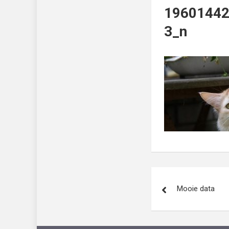
1960144
3_n
Bericht
Mooie data
navigatie