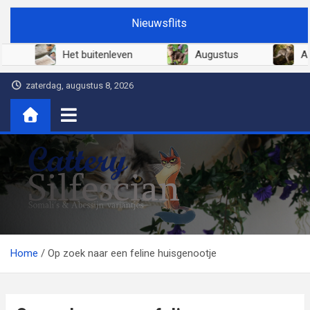
Ga
Nieuwsflits
naar
de
26
Het buitenleven
Augustus
inhoud
zaterdag, augustus 8, 2026
Cattery Silfescian
Somali's en soms Abessijn-variantjes
Home
Op zoek naar een feline huisgenootje