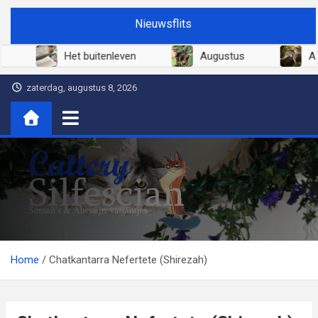
Ga
Nieuwsflits
naar
de
2026
Het buitenleven
Augustus
inhoud
zaterdag, augustus 8, 2026
Cattery Silfescian
Somali's en soms Abessijn-variantjes
Home
Chatkantarra Nefertete (Shirezah)