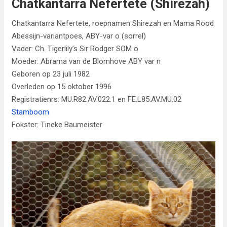
Chatkantarra Nefertete (Shirezah)
Chatkantarra Nefertete, roepnamen Shirezah en Mama Rood
Abessijn-variantpoes, ABY-var o (sorrel)
Vader: Ch. Tigerlily’s Sir Rodger SOM o
Moeder: Abrama van de Blomhove ABY var n
Geboren op 23 juli 1982
Overleden op 15 oktober 1996
Registratienrs: MU.R82.AV.022.1 en FE.L85.AV.MU.02
Stamboom
Fokster: Tineke Baumeister