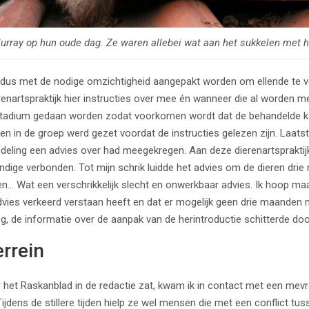
rray op hun oude dag. Ze waren allebei wat aan het sukkelen met 
 dus met de nodige omzichtigheid aangepakt worden om ellende te 
erenartspraktijk hier instructies over mee én wanneer die al worde
 stadium gedaan worden zodat voorkomen wordt dat de behandelde k
 in de groep werd gezet voordat de instructies gelezen zijn. Laatst
ndeling een advies over had meegekregen. Aan deze dierenartspraktij
dige verbonden. Tot mijn schrik luidde het advies om de dieren drie
n… Wat een verschrikkelijk slecht en onwerkbaar advies. Ik hoop ma
dvies verkeerd verstaan heeft en dat er mogelijk geen drie maanden 
, de informatie over de aanpak van de herintroductie schitterde doo
errein
r het Raskanblad in de redactie zat, kwam ik in contact met een mev
ijdens de stillere tijden hielp ze wel mensen die met een conflict tus