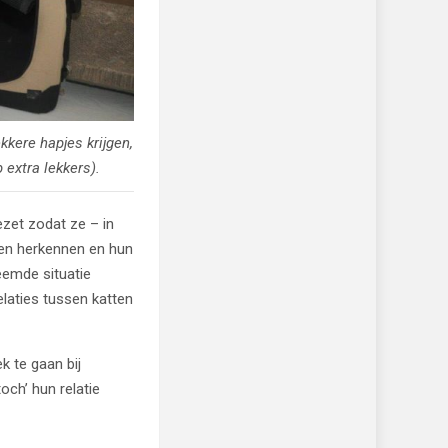
kere hapjes krijgen,
 extra lekkers).
zet zodat ze – in
nden herkennen en hun
eemde situatie
laties tussen katten
 te gaan bij
och’ hun relatie