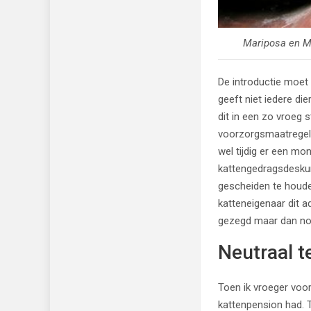
Mariposa en Mu
De introductie moet
geeft niet iedere di
dit in een zo vroeg
voorzorgsmaatregelen
wel tijdig er een mo
kattengedragsdeskun
gescheiden te houde
katteneigenaar dit a
gezegd maar dan nog
Neutraal t
Toen ik vroeger voo
kattenpension had. T