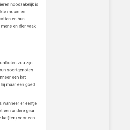
dieren noodzakelijk is
okte mooie en
katten en hun
r mens en dier vaak
onflicten zou zijn.
t hun soortgenoten
anneer een kat
s hij maar een goed
es wanneer er eentje
met een andere geur
 kat(ten) voor een