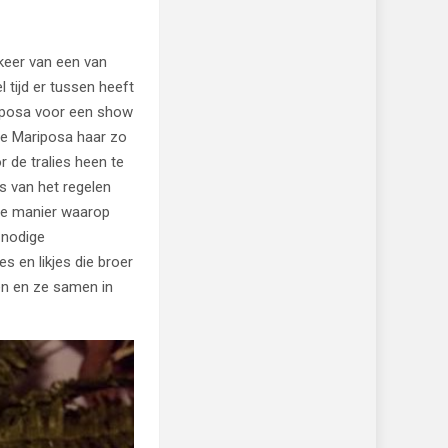
keer van een van
 tijd er tussen heeft
riposa voor een show
e Mariposa haar zo
 de tralies heen te
s van het regelen
 De manier waarop
 nodige
s en likjes die broer
en en ze samen in