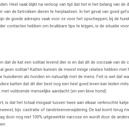
nden. Heel vaak blijkt na verloop van tijd dat het in het belang van de 
r van de betrokken dieren te herplaatsen. In het geval van goed gef
ijn de goede adresjes vaak voor ze voor het opscheppen; bij de huis
r contacten hebben om bruikbare tips te krijgen, is de situatie voo
en dat de kat een solitair levend dier is en dat dit de oorzaak van de c
al geen solitair! Katten kunnen de meest innige relaties hebben me
 huisdieren als honden en natuurlijk met de mens. Feit is wel dat w
dere katten dat dit dier best nog een heel goed leven kan leiden mit
ft met voldoende menselijke aandacht (en een lieve hond).
t, is dat het totaal misgaat tussen twee aan elkaar verknochte katj
 geweest, bijv. castratie of tandsteenverwijdering. De kat komt terug 
ag door nog niet 100% uitgewerkte narcose en wordt door de andere
en.