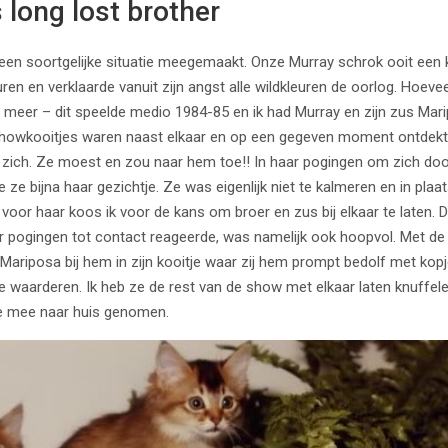
 long lost brother
 een soortgelijke situatie meegemaakt. Onze Murray schrok ooit een 
ren en verklaarde vanuit zijn angst alle wildkleuren de oorlog. Hoeveel
et meer – dit speelde medio 1984-85 en ik had Murray en zijn zus Ma
showkooitjes waren naast elkaar en op een gegeven moment ontdekt
 zich. Ze moest en zou naar hem toe!! In haar pogingen om zich door
e bijna haar gezichtje. Ze was eigenlijk niet te kalmeren en in plaat
voor haar koos ik voor de kans om broer en zus bij elkaar te laten.
r pogingen tot contact reageerde, was namelijk ook hoopvol. Met de
 Mariposa bij hem in zijn kooitje waar zij hem prompt bedolf met kopje
e waarderen. Ik heb ze de rest van de show met elkaar laten knuffel
e mee naar huis genomen.