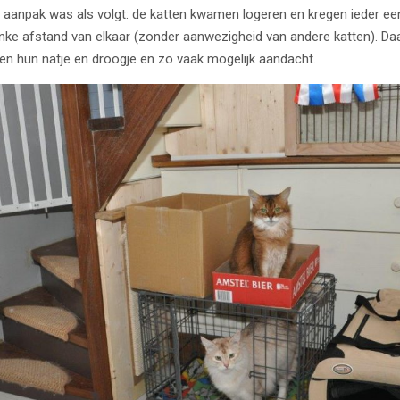
aanpak was als volgt: de katten kwamen logeren en kregen ieder 
linke afstand van elkaar (zonder aanwezigheid van andere katten). Daa
en hun natje en droogje en zo vaak mogelijk aandacht.