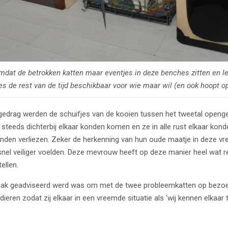
mdat de betrokken katten maar eventjes in deze benches zitten en lek
es de rest van de tijd beschikbaar voor wie maar wil (en ook hoopt op
 gedrag werden de schuifjes van de kooien tussen het tweetal openge
 – steeds dichterbij elkaar konden komen en ze in alle rust elkaar ko
onden verliezen. Zeker de herkenning van hun oude maatje in deze vr
nel veiliger voelden. Deze mevrouw heeft op deze manier heel wat re
ellen.
 vaak geadviseerd werd was om met de twee probleemkatten op bezoek
eren zodat zij elkaar in een vreemde situatie als ‘wij kennen elkaar t