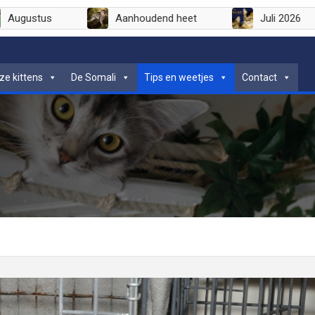
Augustus
Aanhoudend heet
ze kittens
De Somali
Tips en weetjes
Contact