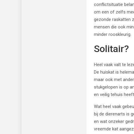
conflictsituatie bela
om een of zelfs mee
gezonde raskatten z
mensen die ook minde
minder rooskleurig.
Solitair?
Heel vaak valt te lez
De huiskat is helema
maar ook met andere
stukgelopen is op an
en veilig tehuis hee
Wat heel vaak gebeur
bij de dierenarts is
en wat onzeker gedr
vreemde kat aangezi