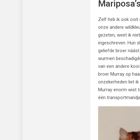
Mariposa’s
Zelf heb ik ook ooit
onze andere wildkleu
gezeten, weet ik ni
ingeschreven. Hun 
geliefde broer náást
wurmen beschadigde z
van een andere kooi 
broer Murray op haa
onzekerheden liet ik
Murray enorm wist t
één transportmandj