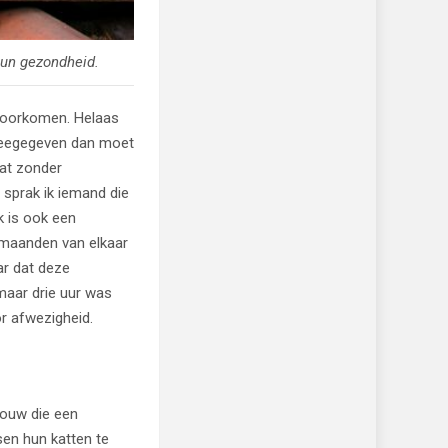
hun gezondheid.
voorkomen. Helaas
n meegegeven dan moet
at zonder
 sprak ik iemand die
k is ook een
 maanden van elkaar
ar dat deze
maar drie uur was
r afwezigheid.
rouw die een
sen hun katten te