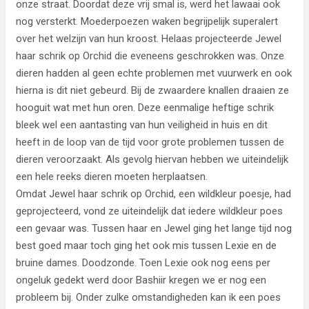
onze straat. Doordat deze vrij smal is, werd het lawaai ook
nog versterkt. Moederpoezen waken begrijpelijk superalert
over het welzijn van hun kroost. Helaas projecteerde Jewel
haar schrik op Orchid die eveneens geschrokken was. Onze
dieren hadden al geen echte problemen met vuurwerk en ook
hierna is dit niet gebeurd. Bij de zwaardere knallen draaien ze
hooguit wat met hun oren. Deze eenmalige heftige schrik
bleek wel een aantasting van hun veiligheid in huis en dit
heeft in de loop van de tijd voor grote problemen tussen de
dieren veroorzaakt. Als gevolg hiervan hebben we uiteindelijk
een hele reeks dieren moeten herplaatsen.
Omdat Jewel haar schrik op Orchid, een wildkleur poesje, had
geprojecteerd, vond ze uiteindelijk dat iedere wildkleur poes
een gevaar was. Tussen haar en Jewel ging het lange tijd nog
best goed maar toch ging het ook mis tussen Lexie en de
bruine dames. Doodzonde. Toen Lexie ook nog eens per
ongeluk gedekt werd door Bashiir kregen we er nog een
probleem bij. Onder zulke omstandigheden kan ik een poes