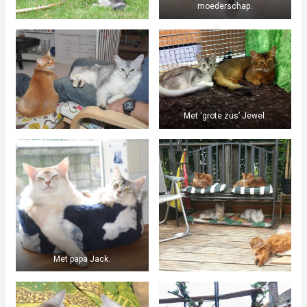
moederschap.
Met ‘grote zus’ Jewel.
Met papa Jack.