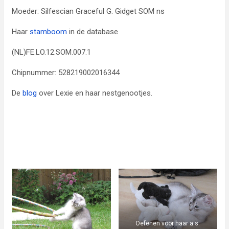
Moeder: Silfescian Graceful G. Gidget SOM ns
Haar
stamboom
in de database
(NL)FE.LO.12.SOM.007.1
Chipnummer: 528219002016344
De
blog
over Lexie en haar nestgenootjes.
Oefenen voor haar a.s.