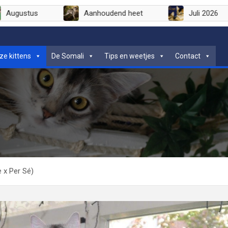
even
Augustus
Aanhoudend heet
ze kittens
De Somali
Tips en weetjes
Contact
e x Per Sé)