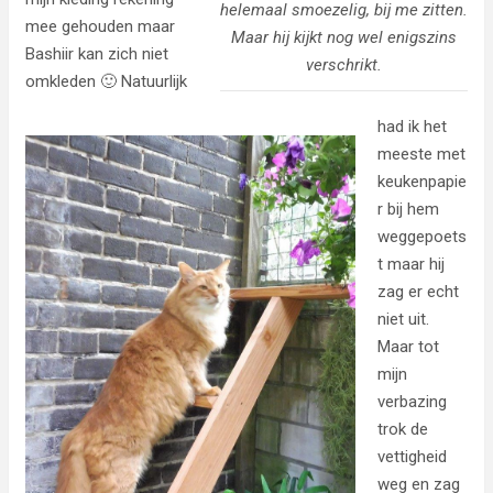
helemaal smoezelig, bij me zitten.
mee gehouden maar
Maar hij kijkt nog wel enigszins
Bashiir kan zich niet
verschrikt.
omkleden 🙂 Natuurlijk
had ik het
meeste met
keukenpapie
r bij hem
weggepoets
t maar hij
zag er echt
niet uit.
Maar tot
mijn
verbazing
trok de
vettigheid
weg en zag