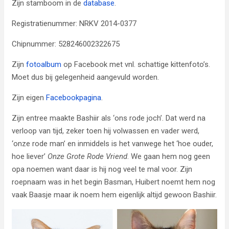
Zijn stamboom in de
database
.
Registratienummer: NRKV 2014-0377
Chipnummer: 528246002322675
Zijn
fotoalbum
op Facebook met vnl. schattige kittenfoto’s.
Moet dus bij gelegenheid aangevuld worden.
Zijn eigen
Facebookpagina
.
Zijn entree maakte Bashiir als ‘ons rode joch’. Dat werd na
verloop van tijd, zeker toen hij volwassen en vader werd,
‘onze rode man’ en inmiddels is het vanwege het ‘hoe ouder,
hoe liever’
Onze Grote Rode Vriend
. We gaan hem nog geen
opa noemen want daar is hij nog veel te mal voor.
Zijn
roepnaam was in het begin Basman, Huibert noemt hem nog
vaak Baasje maar ik noem hem eigenlijk altijd gewoon Bashiir.