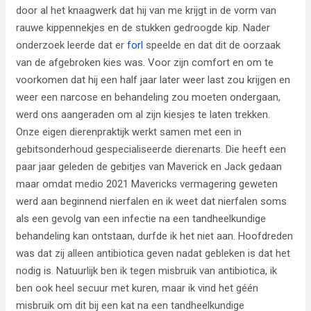
door al het knaagwerk dat hij van me krijgt in de vorm van
rauwe kippennekjes en de stukken gedroogde kip. Nader
onderzoek leerde dat er
forl
speelde en dat dit de oorzaak
van de afgebroken kies was. Voor zijn comfort en om te
voorkomen dat hij een half jaar later weer last zou krijgen en
weer een narcose en behandeling zou moeten ondergaan,
werd ons aangeraden om al zijn kiesjes te laten trekken.
Onze eigen dierenpraktijk werkt samen met een in
gebitsonderhoud gespecialiseerde dierenarts. Die heeft een
paar jaar geleden de gebitjes van Maverick en Jack gedaan
maar omdat medio 2021 Mavericks vermagering geweten
werd aan beginnend nierfalen en ik weet dat nierfalen soms
als een gevolg van een infectie na een tandheelkundige
behandeling kan ontstaan, durfde ik het niet aan. Hoofdreden
was dat zij alleen antibiotica geven nadat gebleken is dat het
nodig is. Natuurlijk ben ik tegen misbruik van antibiotica, ik
ben ook heel secuur met kuren, maar ik vind het géén
misbruik om dit bij een kat na een tandheelkundige