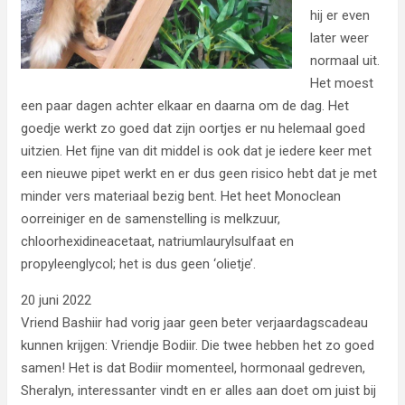
hij er even
later weer
normaal uit.
Het moest
een paar dagen achter elkaar en daarna om de dag. Het
goedje werkt zo goed dat zijn oortjes er nu helemaal goed
uitzien. Het fijne van dit middel is ook dat je iedere keer met
een nieuwe pipet werkt en er dus geen risico hebt dat je met
minder vers materiaal bezig bent. Het heet Monoclean
oorreiniger en de samenstelling is melkzuur,
chloorhexidineacetaat, natriumlaurylsulfaat en
propyleenglycol; het is dus geen ‘olietje’.
20 juni 2022
Vriend Bashiir had vorig jaar geen beter verjaardagscadeau
kunnen krijgen: Vriendje Bodiir. Die twee hebben het zo goed
samen! Het is dat Bodiir momenteel, hormonaal gedreven,
Sheralyn, interessanter vindt en er alles aan doet om juist bij