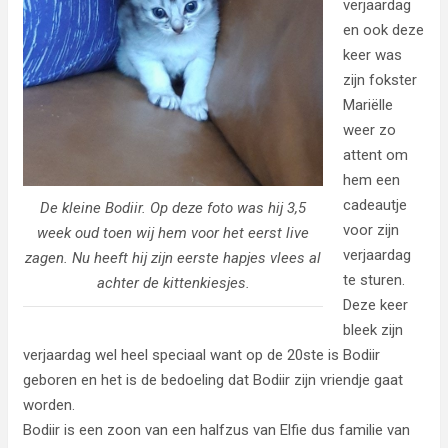
verjaardag
en ook deze
keer was
zijn fokster
Mariëlle
weer zo
attent om
hem een
cadeautje
De kleine Bodiir. Op deze foto was hij 3,5
voor zijn
week oud toen wij hem voor het eerst live
verjaardag
zagen. Nu heeft hij zijn eerste hapjes vlees al
te sturen.
achter de kittenkiesjes.
Deze keer
bleek zijn
verjaardag wel heel speciaal want op de 20ste is Bodiir
geboren en het is de bedoeling dat Bodiir zijn vriendje gaat
worden.
Bodiir is een zoon van een halfzus van Elfie dus familie van