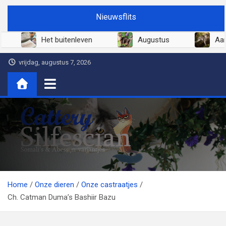
Ga
Nieuwsflits
naar
de
Juni 2026
Het buitenleven
Augus
inhoud
vrijdag, augustus 7, 2026
Cattery Silfescian
Somali's en soms Abessijn-variantjes
Home
Onze dieren
Onze castraatjes
Ch. Catman Duma’s Bashiir Bazu