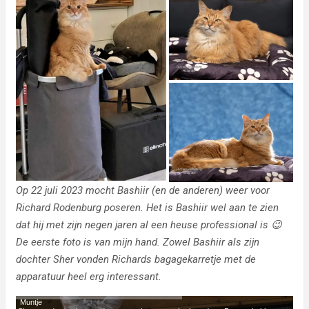
Op 22 juli 2023 mocht Bashiir (en de anderen) weer voor
Richard Rodenburg poseren. Het is Bashiir wel aan te zien
dat hij met zijn negen jaren al een heuse professional is 😉
De eerste foto is van mijn hand. Zowel Bashiir als zijn
dochter Sher vonden Richards bagagekarretje met de
apparatuur heel erg interessant.
Muntje
Jimmie, Jack en Bodiirtje
Alles telt!
Het nieuwe jaar
In het zicht van de haven
Hier wordt ook afgeteld
Op slot
Wiesje was weg
Weer wat geleerd!
Misverstand
Maar de foto's zijn wel gelukt!
De fotoshoot van Richard
Mijn handen jeuken!
Flieft
Een juweel van een plan
Een feest van herkenning
Supreme Premior Maverick
Morgen is Izzy uitgerekend