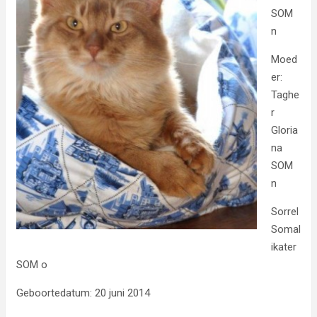
SOM
n
Moed
er:
Taghe
r
Gloria
na
SOM
n
Sorrel
Somal
ikater
SOM o
Geboortedatum: 20 juni 2014