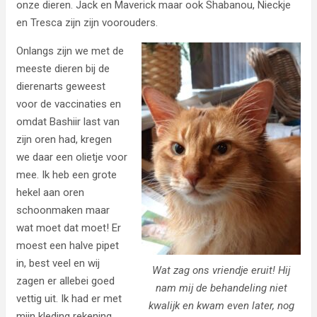
onze dieren. Jack en Maverick maar ook Shabanou, Nieckje
en Tresca zijn zijn voorouders.
Onlangs zijn we met de
meeste dieren bij de
dierenarts geweest
voor de vaccinaties en
omdat Bashiir last van
zijn
oren had, kregen
we daar een olietje voor
mee. Ik heb een grote
hekel aan oren
schoonmaken maar
wat moet dat moet! Er
moest een halve pipet
in, best veel en wij
Wat zag ons vriendje eruit! Hij
zagen er allebei goed
nam mij de behandeling niet
vettig uit. Ik had er met
kwalijk en kwam even later, nog
mijn kleding rekening