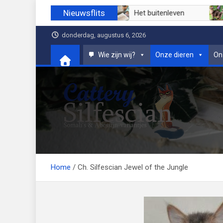
Ga
Nieuwsflits
Juli 2026
Juni 2026
Het buitenleve
naar
de
donderdag, augustus 6, 2026
inhoud
Wie zijn wij?
Onze dieren
On
Cattery Silfescian
Somali's en soms Abessijn-variantjes
Home
Ch. Silfescian Jewel of the Jungle