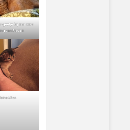
 logeetje bij ons voor
ng van Bashiir.
leine Sher.