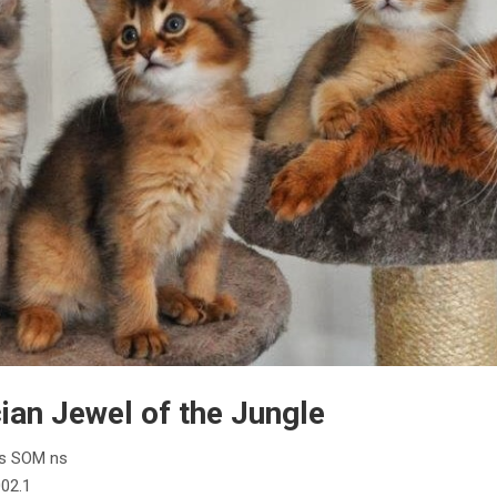
cian Jewel of the Jungle
es SOM ns
02.1