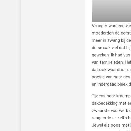
Vroeger was een vie
moederden de eerste
meer in zwang bij d
de smaak viel dat hi
geweken. Ik had va
van familieleden. He
dat ook waardoor de 
poesje van haar nes
en inderdaad bleek d
Tijdens haar kraamp
dakbedekking met ee
zwaarste vuurwerk d
reageerde er zelfs 
Jewel als poes met k