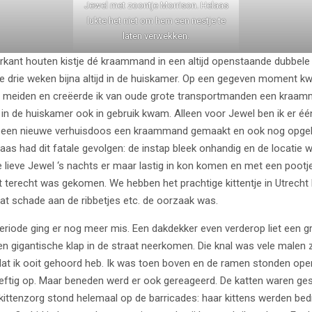
Jewel met zoontje Morrison. Helaas
lukte het niet om hem een nestje te
laten verwekken.
rkant houten kistje dé kraammand in een altijd openstaande dubbele
 drie weken bijna altijd in de huiskamer. Op een gegeven moment 
e meiden en creëerde ik van oude grote transportmanden een kraam
j in de huiskamer ook in gebruik kwam. Alleen voor Jewel ben ik er éé
n een nieuwe verhuisdoos een kraammand gemaakt en ook nog opgel
laas had dit fatale gevolgen: de instap bleek onhandig en de locatie 
lieve Jewel ‘s nachts er maar lastig in kon komen en met een pootj
t terecht was gekomen. We hebben het prachtige kittentje in Utrecht
at schade aan de ribbetjes etc. de oorzaak was.
eriode ging er nog meer mis. Een dakdekker even verderop liet een g
n gigantische klap in de straat neerkomen. Die knal was vele malen
at ik ooit gehoord heb. Ik was toen boven en de ramen stonden open
heftig op. Maar beneden werd er ook gereageerd. De katten waren g
ittenzorg stond helemaal op de barricades: haar kittens werden bedr