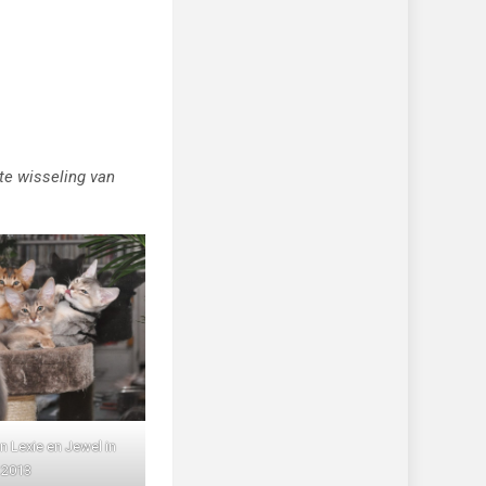
te wisseling van
n Lexie en Jewel in
2013