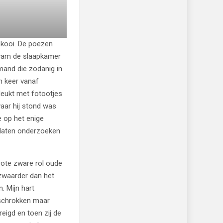
 kooi. De poezen
kwam de slaapkamer
mand die zodanig in
n keer vanaf
eukt met fotootjes
waar hij stond was
e op het enige
 laten onderzoeken
rote zware rol oude
 zwaarder dan het
. Mijn hart
eschrokken maar
eigd en toen zij de