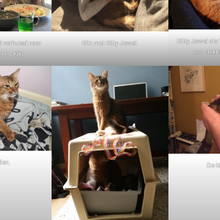
Kitty Jewel als
Kiki met Kitty Jewel.
l verhuisd naar
een dekki
l en Kiki.
len.
De k