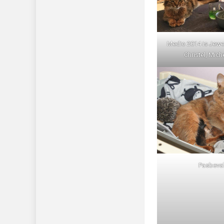
Medio 2014 is Jewe
Christel, Miche
Pasbeval