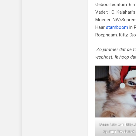
Geboortedatum: 6 m
Vader: I.C. Kalahari
Moeder: NW/Supreme
Haar
stamboom
in 
Roepnaam: Kitty, Dj
Zo jammer dat de fo
webhost. Ik hoop dat 
Deze foto van Kitty Je
op mijn Facebook in