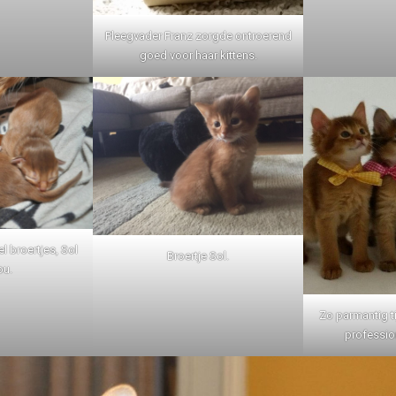
Pleegvader Franz zorgde ontroerend
goed voor haar kittens.
l broertjes, Sol
Broertje Sol.
bu.
Zo parmantig t
professio