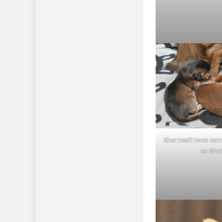
Sher heeft twee sorre
en Sha