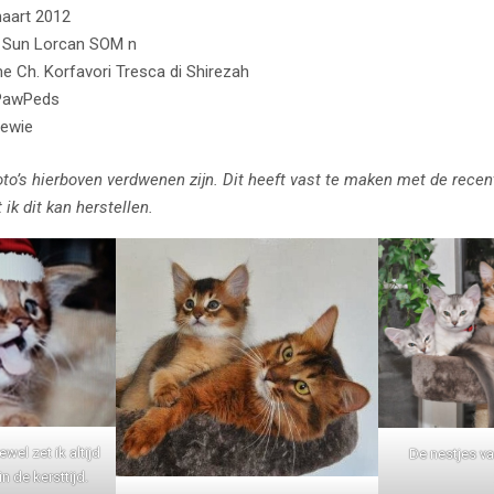
aart 2012
’s Sun Lorcan SOM n
 Ch. Korfavori Tresca di Shirezah
PawPeds
oewie
to’s hierboven verdwenen zijn. Dit heeft vast te maken met de recen
ik dit kan herstellen.
wel zet ik altijd
De nestjes va
 de kersttijd.