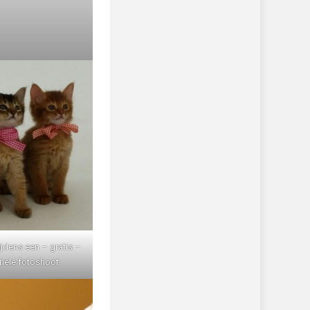
ijdens een – gratis –
nele fotoshoot.