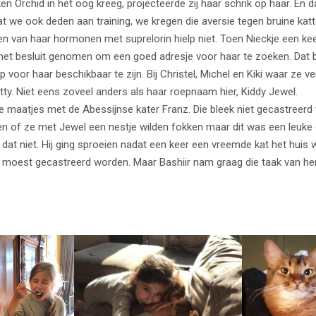
 Orchid in het oog kreeg, projecteerde zij haar schrik op haar. En d
Wat we ook deden aan training, we kregen die aversie tegen bruine katte
len van haar hormonen met suprelorin hielp niet. Toen Nieckje een k
het besluit genomen om een goed adresje voor haar te zoeken. Dat b
 voor haar beschikbaar te zijn. Bij Christel, Michel en Kiki waar ze v
ty. Niet eens zoveel anders als haar roepnaam hier, Kiddy Jewel.
 maatjes met de Abessijnse kater Franz. Die bleek niet gecastreerd 
n of ze met Jewel een nestje wilden fokken maar dit was een leuke o
dat niet. Hij ging sproeien nadat een keer een vreemde kat het huis
moest gecastreerd worden. Maar Bashiir nam graag die taak van he