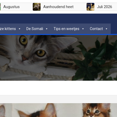
n
Augustus
Aanhoudend heet
ze kittens
De Somali
Tips en weetjes
Contact