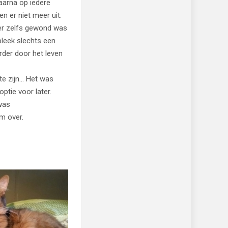
aarna op iedere
n er niet meer uit.
eer zelfs gewond was
leek slechts een
erder door het leven
te zijn… Het was
ptie voor later.
 was
m over.