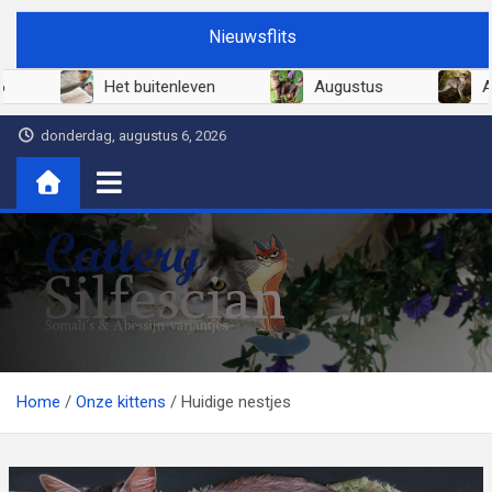
Ga
Nieuwsflits
naar
de
026
Juni 2026
Het buitenleven
inhoud
donderdag, augustus 6, 2026
Cattery Silfescian
Somali's en soms Abessijn-variantjes
Home
Onze kittens
Huidige nestjes