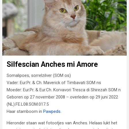
Silfescian Anches mi Amore
Somalipoes, sorrelzilver (SOM os)
Vader: Eur.Pr. & Ch. Maverick of Timbavati SOM ns
Moeder: Eur.Pr. & Eur.Ch. Korvavori Tresca di Shirezah SOM n
Geboren op 27 november 2008 – overleden op 29 juni 2022
(NL).FE.L08.SOM.017.5
Haar stamboom in
Pawpeds.
Hieronder staan wat fotootjes van Anches. Helaas lukt het