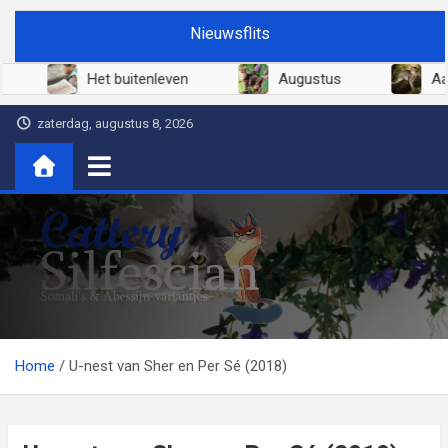
Ga
Nieuwsflits
naar
de
026
Het buitenleven
Augustus
inhoud
zaterdag, augustus 8, 2026
Cattery Silfescian
Somali's en soms Abessijn-variantjes
Home
U-nest van Sher en Per Sé (2018)