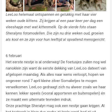
LeeLoo helemaal ontspannen en gelukkig met haar vier
weken oude kittens. Zij krijgen al een paar keer per dag een
vleeshapje met wat kittenmelk. Op de vierde foto staan
Sheralyns fotomodellen. Die zijn nu drie weken oud, groeien
als kool en ze zijn voor hun leeftijd al opvallend mensgericht.
6 februari
Het eerste nestje is al onderweg! De foetusjes zullen nog wel
nanoklein zijn want de eerste dekking van LeeLoo dateert van
afgelopen maandag. Als alles naar wens verloopt, hopen we
ongeveer rond 7 april kleine zilver Somalietjes te mogen
verwelkomen. LeeLoo gedraagt zich nu alweer zoals we haar
kennen: lekker speels (vooral apporteren en buitenspelen) én
ze maakt een uitermate tevreden indruk.
Onze prachtige Sheralyn mag ook een nestje gaan krijgen. Al
het testwerk is klaar dus zodra zij krols werd, had zij uit