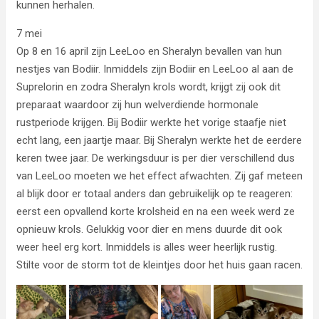
kunnen herhalen.
7 mei
Op 8 en 16 april zijn LeeLoo en Sheralyn bevallen van hun
nestjes van Bodiir. Inmiddels zijn Bodiir en LeeLoo al aan de
Suprelorin en zodra Sheralyn krols wordt, krijgt zij ook dit
preparaat waardoor zij hun welverdiende hormonale
rustperiode krijgen. Bij Bodiir werkte het vorige staafje niet
echt lang, een jaartje maar. Bij Sheralyn werkte het de eerdere
keren twee jaar. De werkingsduur is per dier verschillend dus
van LeeLoo moeten we het effect afwachten. Zij gaf meteen
al blijk door er totaal anders dan gebruikelijk op te reageren:
eerst een opvallend korte krolsheid en na een week werd ze
opnieuw krols. Gelukkig voor dier en mens duurde dit ook
weer heel erg kort. Inmiddels is alles weer heerlijk rustig.
Stilte voor de storm tot de kleintjes door het huis gaan racen.