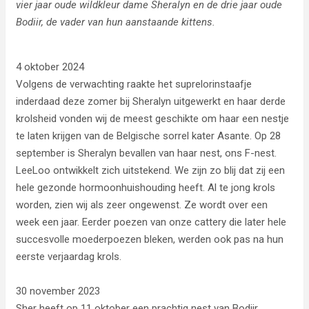
vier jaar oude wildkleur dame Sheralyn en de drie jaar oude
Bodiir, de vader van hun aanstaande kittens.
4 oktober 2024
Volgens de verwachting raakte het suprelorinstaafje
inderdaad deze zomer bij Sheralyn uitgewerkt en haar derde
krolsheid vonden wij de meest geschikte om haar een nestje
te laten krijgen van de Belgische sorrel kater Asante. Op 28
september is Sheralyn bevallen van haar nest, ons F-nest.
LeeLoo ontwikkelt zich uitstekend. We zijn zo blij dat zij een
hele gezonde hormoonhuishouding heeft. Al te jong krols
worden, zien wij als zeer ongewenst. Ze wordt over een
week een jaar. Eerder poezen van onze cattery die later hele
succesvolle moederpoezen bleken, werden ook pas na hun
eerste verjaardag krols.
30 november 2023
Sher heeft op 11 oktober een prachtig nest van Bodiir