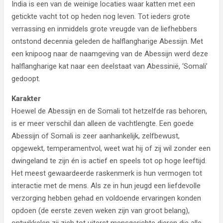
India is een van de weinige locaties waar katten met een
getickte vacht tot op heden nog leven. Tot ieders grote
verrassing en inmiddels grote vreugde van de liefhebbers
ontstond decennia geleden de halflangharige Abessijn. Met
een knipoog naar de naamgeving van de Abessijn werd deze
halflangharige kat naar een deelstaat van Abessinië, ‘Somali’
gedoopt.
Karakter
Hoewel de Abessijn en de Somali tot hetzelfde ras behoren,
is er meer verschil dan alleen de vachtlengte. Een goede
Abessijn of Somali is zeer aanhankelijk, zelfbewust,
opgewekt, temperamentvol, weet wat hij of zij wil zonder een
dwingeland te zijn én is actief en speels tot op hoge leeftijd.
Het meest gewaardeerde raskenmerk is hun vermogen tot
interactie met de mens. Als ze in hun jeugd een liefdevolle
verzorging hebben gehad en voldoende ervaringen konden
opdoen (de eerste zeven weken zijn van groot belang),