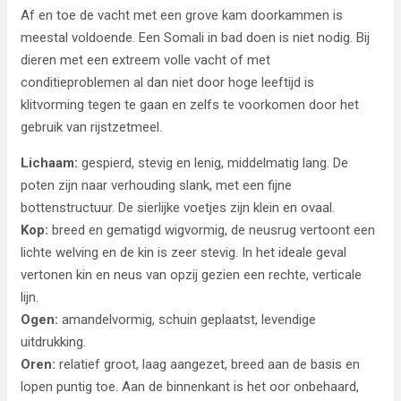
Af en toe de vacht met een grove kam doorkammen is
meestal voldoende. Een Somali in bad doen is niet nodig. Bij
dieren met een extreem volle vacht of met
conditieproblemen al dan niet door hoge leeftijd is
klitvorming tegen te gaan en zelfs te voorkomen door het
gebruik van rijstzetmeel.
Lichaam:
gespierd, stevig en lenig, middelmatig lang. De
poten zijn naar verhouding slank, met een fijne
bottenstructuur. De sierlijke voetjes zijn klein en ovaal.
Kop:
breed en gematigd wigvormig, de neusrug vertoont een
lichte welving en de kin is zeer stevig. In het ideale geval
vertonen kin en neus van opzij gezien een rechte, verticale
lijn.
Ogen:
amandelvormig, schuin geplaatst, levendige
uitdrukking.
Oren:
relatief groot, laag aangezet, breed aan de basis en
lopen puntig toe. Aan de binnenkant is het oor onbehaard,