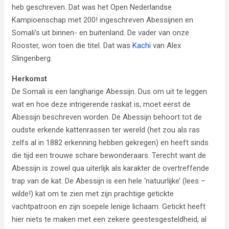
heb geschreven. Dat was het Open Nederlandse
Kampioenschap met 200! ingeschreven Abessijnen en
Somali’s uit binnen- en buitenland. De vader van onze
Rooster, won toen die titel. Dat was
Kachi
van Alex
Slingenberg.
Herkomst
De Somali is een langharige Abessijn. Dus om uit te leggen
wat en hoe deze intrigerende raskat is, moet eerst de
Abessijn beschreven worden. De Abessijn behoort tot de
oudste erkende kattenrassen ter wereld (het zou als ras
zelfs al in 1882 erkenning hebben gekregen) en heeft sinds
die tijd een trouwe schare bewonderaars. Terecht want de
Abessijn is zowel qua uiterlijk als karakter de overtreffende
trap van de kat. De Abessijn is een hele ‘natuurlijke’ (lees –
wilde!) kat om te zien met zijn prachtige getickte
vachtpatroon en zijn soepele lenige lichaam. Getickt heeft
hier niets te maken met een zekere geestesgesteldheid, al