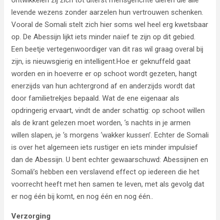
ontwikkelen zij zich tot uiterst mensgerichte dieren die alle
levende wezens zonder aarzelen hun vertrouwen schenken.
Vooral de Somali stelt zich hier soms wel heel erg kwetsbaar
op. De Abessijn lijkt iets minder naïef te zijn op dit gebied.
Een beetje vertegenwoordiger van dit ras wil graag overal bij
zijn, is nieuwsgierig en intelligent.Hoe er geknuffeld gaat
worden en in hoeverre er op schoot wordt gezeten, hangt
enerzijds van hun achtergrond af en anderzijds wordt dat
door familietrekjes bepaald. Wat de ene eigenaar als
opdringerig ervaart, vindt de ander schattig: op schoot willen
als de krant gelezen moet worden, ‘s nachts in je armen
willen slapen, je ‘s morgens ‘wakker kussen’. Echter de Somali
is over het algemeen iets rustiger en iets minder impulsief
dan de Abessijn. U bent echter gewaarschuwd: Abessijnen en
Somali’s hebben een verslavend effect op iedereen die het
voorrecht heeft met hen samen te leven, met als gevolg dat
er nog één bij komt, en nog één en nog één..
Verzorging