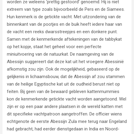
worden ze weleens ‘prettig gestoord’ genoemd. Hij is niet
extreem van type zoals bijvoorbeeld de Pers en de Siamees.
Hun kenmerk is de getickte vacht. Met uitzondering van de
binnenkant van de pootjes en de buik heeft iedere haar van
de vacht een reeks dwarsstreepjes en een donkere punt.
Samen met de kenmerkende aftekeningen van de tabbykat
op het kopje, staat het geheel voor een perfecte
miniuitvoering van de natuurkat. De naamgeving van de
Abessijn suggereert dat deze kat uit het vroegere Abessinië
afkomstig zou zijn. Ook de mogelijkheid, gebaseerd op de
gelijkenis in lichaamsbouw, dat de Abessijn af zou stammen
van de heilige Egyptische kat uit de oudheid berust niet op
feiten. Bij geen van de bewaard gebleven kattenmummies
kon de kenmerkende getickte vacht worden aangetoond. Wel
zijn er op een paar andere plaatsen in de wereld katten met
dit specifieke vachtpatroon aangetroffen. De officier wiens
echtgenote de eerste Abessijn Zula mee terug naar Engeland
had gebracht, had eerder dienstgedaan in India en Noord-