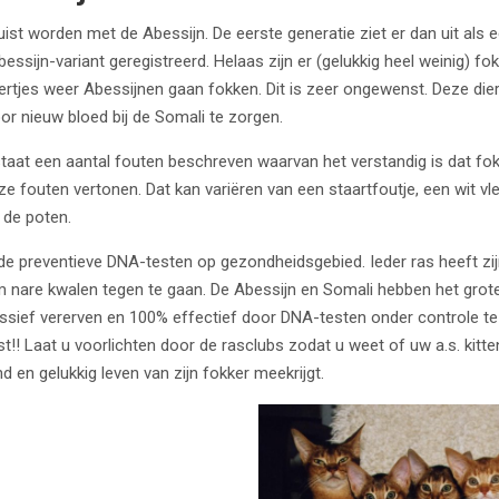
st worden met de Abessijn. De eerste generatie ziet er dan uit als 
essijn-variant geregistreerd. Helaas zijn er (gelukkig heel weinig) f
rtjes weer Abessijnen gaan fokken. Dit is zeer ongewenst. Deze diertj
r nieuw bloed bij de Somali te zorgen.
taat een aantal fouten beschreven waarvan het verstandig is dat fok
ze fouten vertonen. Dat kan variëren van een staartfoutje, een wit vle
 de poten.
n de preventieve DNA-testen op gezondheidsgebied. Ieder ras heeft z
 nare kwalen tegen te gaan. De Abessijn en Somali hebben het grote
essief vererven en 100% effectief door DNA-testen onder controle te 
st!! Laat u voorlichten door de rasclubs zodat u weet of uw a.s. kitt
d en gelukkig leven van zijn fokker meekrijgt.