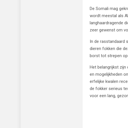
De Somali mag gekrui
wordt meestal als Ab
langhaardragende die
zeer gewenst om voo
In de rasstandaard s
dieren fokken die de
borst tot strepen op
Het belangrijkst zij
en mogelijkheden om
erfelijke kwalen rec
de fokker serieus te
voor een lang, gezon