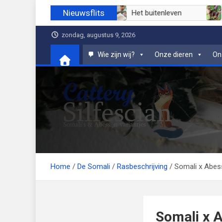
Ga
Nieuwsflits
uli 2026
Juni 2026
Het buitenleven
naar
de
zondag, augustus 9, 2026
inhoud
Wie zijn wij?
Onze dieren
On
Cattery Silfescian
Somali's en soms Abessijn-variantjes
Home
De Somali
Rasbeschrijving
Somali x Abess
Somali x A