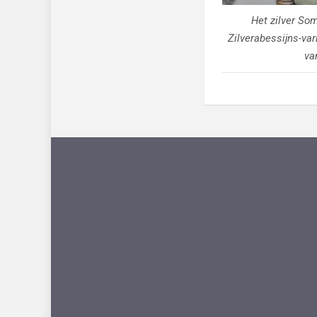
Het zilver So
Zilverabessijns-var
va