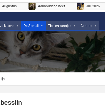
Augustus
Aanhoudend heet
Juli 202
ze kittens
De Somali
Tips en weetjes
Contact
ijn
bessijn