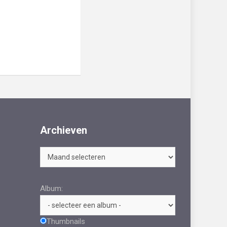
Archieven
Archieven
Album:
Thumbnails