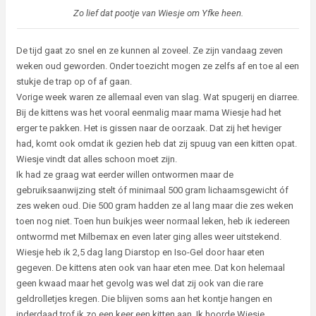
Zo lief dat pootje van Wiesje om Yfke heen.
De tijd gaat zo snel en ze kunnen al zoveel. Ze zijn vandaag zeven
weken oud geworden. Onder toezicht mogen ze zelfs af en toe al een
stukje de trap op of af gaan.
Vorige week waren ze allemaal even van slag. Wat spugerij en diarree.
Bij de kittens was het vooral eenmalig maar mama Wiesje had het
erger te pakken. Het is gissen naar de oorzaak. Dat zij het heviger
had, komt ook omdat ik gezien heb dat zij spuug van een kitten opat.
Wiesje vindt dat alles schoon moet zijn.
Ik had ze graag wat eerder willen ontwormen maar de
gebruiksaanwijzing stelt óf minimaal 500 gram lichaamsgewicht óf
zes weken oud. Die 500 gram hadden ze al lang maar die zes weken
toen nog niet. Toen hun buikjes weer normaal leken, heb ik iedereen
ontwormd met Milbemax en even later ging alles weer uitstekend.
Wiesje heb ik 2,5 dag lang Diarstop en Iso-Gel door haar eten
gegeven. De kittens aten ook van haar eten mee. Dat kon helemaal
geen kwaad maar het gevolg was wel dat zij ook van die rare
geldrolletjes kregen. Die blijven soms aan het kontje hangen en
inderdaad trof ik zo een keer een kitten aan. Ik hoorde Wiesje