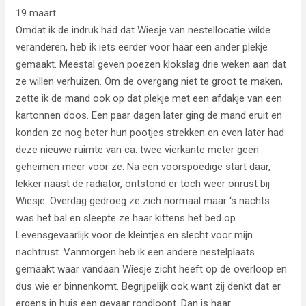
19 maart
Omdat ik de indruk had dat Wiesje van nestellocatie wilde
veranderen, heb ik iets eerder voor haar een ander plekje
gemaakt. Meestal geven poezen klokslag drie weken aan dat
ze willen verhuizen. Om de overgang niet te groot te maken,
zette ik de mand ook op dat plekje met een afdakje van een
kartonnen doos. Een paar dagen later ging de mand eruit en
konden ze nog beter hun pootjes strekken en even later had
deze nieuwe ruimte van ca. twee vierkante meter geen
geheimen meer voor ze. Na een voorspoedige start daar,
lekker naast de radiator, ontstond er toch weer onrust bij
Wiesje. Overdag gedroeg ze zich normaal maar ‘s nachts
was het bal en sleepte ze haar kittens het bed op.
Levensgevaarlijk voor de kleintjes en slecht voor mijn
nachtrust. Vanmorgen heb ik een andere nestelplaats
gemaakt waar vandaan Wiesje zicht heeft op de overloop en
dus wie er binnenkomt. Begrijpelijk ook want zij denkt dat er
ergens in huis een gevaar rondloopt. Dan is haar