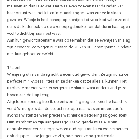
mauwen en dan is er wat. Het was even zoeken naar de reden van
haar onrust want het kitten ‘met aanhangsel’ was ermee in slaap
gevallen. Wiesje is heel scherp op luchtjes: tot voor kort wilde ze niet
eens de kattenbak op de overloop gebruiken omdat die in haar ogen
veel te dicht bij haar nest was.
Aan hun gewichtstoename was op te maken dat ze eventjes van slag
zijn geweest. Ze wegen nu tussen de 785 en 805 gram: prima in relatie
met hun geboortegewicht.
14 april.
Wiesjes grut is vandaag acht weken oud geworden. Ze zijn nu zulke
perfecte mini-Abessijntjes en ze denken dat ze alles al kunnen. Het
traphekje moeten we niet vergeten te sluiten want anders vind je ze
boven aan de trap terug.
Afgelopen zondag heb ik de ontworming nog een keer herhaald. Ik
vond ‘s morgens dat de eetlust niet optimaal was en inderdaad ‘s
avonds wisten ze weer precies wat hier de bedoeling is: goed eten!
Hun stambomen zijn aangevraagd. De volgende missie is hun
controle wanneer ze negen weken oud zijn. Dan laten we ze meteen
ook chippen. Hoe jonger ze zijn, hoe meer ze nog maternale