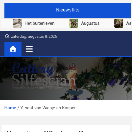
Ga
Nieuwsflits
naar
de
26
Juni 2026
Het buitenleven
inhoud
zaterdag, augustus 8, 2026
Cattery Silfescian
Somali's en soms Abessijn-variantjes
Home
Y-nest van Wiesje en Kasper