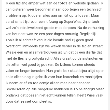
ik een tijdlang amper wat aan de foto’s en website gedaan. Ik
ben gisteren weer begonnen maar loop tegen een technisch
probleem op. Ik doe er alles aan om dit op te lossen. Maar
eerst is het tijd voor een lofzang op SuperWies. Zij is toch
wel zo’n indrukwekkend goede moederpoes. Na de verhuizing
van het nest was ze een paar dagen onrustig. Begrijpelijk
zoals ik al schreef: vanuit die locatie had zij geen goed
overzicht. Inmiddels zijn we weken verder in de tijd en straalt
Wiesje een en al zelfvertrouwen uit. En dat bij een diertje dat
met de fles is grootgebracht! Alles draait op de instincten en
die zitten wel goed bij poezen. De kittens komen steeds
vaker en langer beneden. Hun grote box staat bijna altijd open
en is alleen nog in gebruik voor hun kattenbak en maaltijdjes.
Ik neem er af en toe eentje alleen mee naar beneden.
Socialiseren op alle mogelijke manieren is zo belangrijk! Maar
ondanks dat poezen niet echt kunnen tellen, heeft Wies vaak
door dat ze niet compleet is.