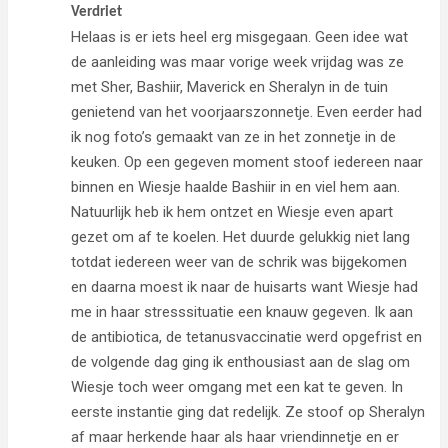
Verdriet
Helaas is er iets heel erg misgegaan. Geen idee wat
de aanleiding was maar vorige week vrijdag was ze
met Sher, Bashiir, Maverick en Sheralyn in de tuin
genietend van het voorjaarszonnetje. Even eerder had
ik nog foto’s gemaakt van ze in het zonnetje in de
keuken. Op een gegeven moment stoof iedereen naar
binnen en Wiesje haalde Bashiir in en viel hem aan.
Natuurlijk heb ik hem ontzet en Wiesje even apart
gezet om af te koelen. Het duurde gelukkig niet lang
totdat iedereen weer van de schrik was bijgekomen
en daarna moest ik naar de huisarts want Wiesje had
me in haar stresssituatie een knauw gegeven. Ik aan
de antibiotica, de tetanusvaccinatie werd opgefrist en
de volgende dag ging ik enthousiast aan de slag om
Wiesje toch weer omgang met een kat te geven. In
eerste instantie ging dat redelijk. Ze stoof op Sheralyn
af maar herkende haar als haar vriendinnetje en er