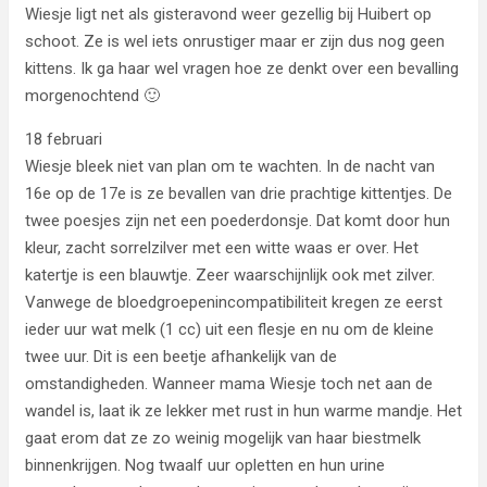
Wiesje ligt net als gisteravond weer gezellig bij Huibert op
schoot. Ze is wel iets onrustiger maar er zijn dus nog geen
kittens. Ik ga haar wel vragen hoe ze denkt over een bevalling
morgenochtend 🙂
18 februari
Wiesje bleek niet van plan om te wachten. In de nacht van
16e op de 17e is ze bevallen van drie prachtige kittentjes. De
twee poesjes zijn net een poederdonsje. Dat komt door hun
kleur, zacht sorrelzilver met een witte waas er over. Het
katertje is een blauwtje. Zeer waarschijnlijk ook met zilver.
Vanwege de bloedgroepenincompatibiliteit kregen ze eerst
ieder uur wat melk (1 cc) uit een flesje en nu om de kleine
twee uur. Dit is een beetje afhankelijk van de
omstandigheden. Wanneer mama Wiesje toch net aan de
wandel is, laat ik ze lekker met rust in hun warme mandje. Het
gaat erom dat ze zo weinig mogelijk van haar biestmelk
binnenkrijgen. Nog twaalf uur opletten en hun urine