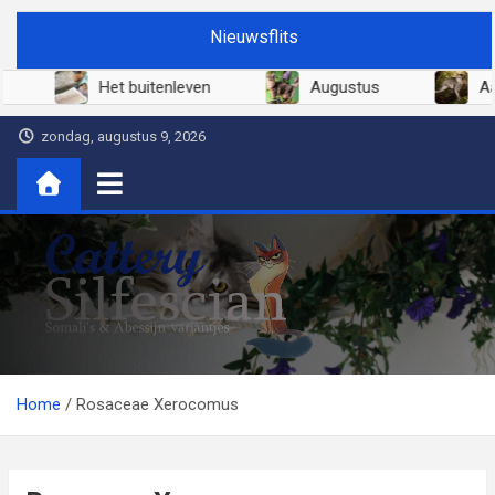
Ga
Nieuwsflits
naar
de
i 2026
Het buitenleven
Augustus
inhoud
zondag, augustus 9, 2026
Cattery Silfescian
Somali's en soms Abessijn-variantjes
Home
Rosaceae Xerocomus