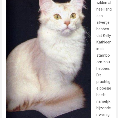
wilden al
heel lang
een
zilvertje
hebben
dat Kelly
Kathleen
in de
stambo
om zou
hebben.
Dit
prachtig
e poesje
heeft
namelijk
bijzonde
r weinig