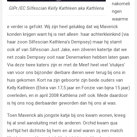
nakomeli
GIPr./EC Silfescian Kelly Kathleen aka Kathlena
ngen
waarme
e verder is gefokt. Wij zijn heel gelukkig dat wij Maverick
konden krijgen want hij is niet alleen haar achterkleinkind (via
haar zoon Silfescian Kathlena’s Dempsey) maar hij stamt
ook af van Silfescian Just Jake, een zilveren katertje dat we
net zoals Dempsey ooit naar Denemarken hebben laten gaan.
Via deze twee katers zijn er met de Meef heel veel ‘stukjes’
van voor ons bijzonder dierbare dieren weer terug bij ons in
huis gekomen. Kort na zijn geboorte zijn beide ouders van
Kelly Kathleen (Elvira van 17,5 jaar en Fonzie van bijna 15 jaar)
overleden, en in april 2008 Kathlena zelf ook. Mede daardoor
is hij ons nog dierbaarder geworden dan hij ons al was.
Toen Maverick als jongste katje bij ons kwam wonen, kreeg
hij al snel aansluiting met de anderen. Orchid kwam qua
leeftijd het dichtste bij hem en al snel waren zij een match.