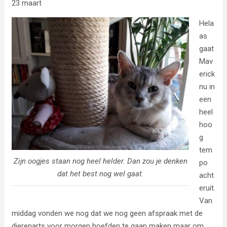
23 maart
Hela
as
gaat
Mav
erick
nu in
een
heel
hoo
g
tem
Zijn oogjes staan nog heel helder. Dan zou je denken
po
dat het best nog wel gaat.
acht
eruit.
Van
middag vonden we nog dat we nog geen afspraak met de
dierenarts voor morgen hoefden te gaan maken maar om