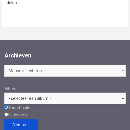
delen.
Archieven
Archieven
Album:
Thumbnails
Slideshow