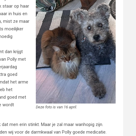
nk staar op haar
maar in huis en
n, mist ze maar
ts moeilijker
jmoedig
t dan krijgt
van Polly met
verjaardag
xtra goed
omdat het arme
heb het
aand goed met
e wordt
Deze foto is van 16 april.
k dat men erin stinkt. Maar je zal maar wanhopig zijn.
den wij voor de darmkwaal van Polly goede medicatie.