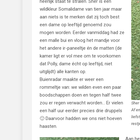
heerlijk staat te stralen. Sher is een
wildkleur Somalidame van tien jaar maar
aan niets is te merken dat zij toch best
een dame op leeftijd genoemd zou
mogen worden. Eerder vanmiddag had ze
een malle bui en vloog het mandje voor
het andere ir-paneeltje én de matten (de
kamer ligt er vol mee om te voorkomen
dat Polly, dame écht op leeftijd, niet
uitglijdt) alle kanten op.
Buienradar maakte er weer een
rommeltje van: we wilden even een paar
boodschappen doen en tegen half twee
zou er regen verwacht worden… Er vielen
Sher
Af e
een half uur eerder precies drie druppels
liefs
🙂 Daarvoor hadden we ons niet hoeven
restj
haasten.
Aan het