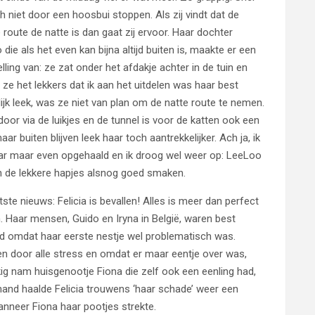
ch niet door een hoosbui stoppen. Als zij vindt dat de
 route de natte is dan gaat zij ervoor. Haar dochter
die als het even kan bijna altijd buiten is, maakte er een
lling van: ze zat onder het afdakje achter in de tuin en
ze het lekkers dat ik aan het uitdelen was haar best
ijk leek, was ze niet van plan om de natte route te nemen.
oor via de luikjes en de tunnel is voor de katten ook een
aar buiten blijven leek haar toch aantrekkelijker. Ach ja, ik
ar maar even opgehaald en ik droog wel weer op: LeeLoo
ch de lekkere hapjes alsnog goed smaken.
tste nieuws: Felicia is bevallen! Alles is meer dan perfect
 Haar mensen, Guido en Iryna in België, waren best
d omdat haar eerste nestje wel problematisch was.
n door alle stress en omdat er maar eentje over was,
ig nam huisgenootje Fiona die zelf ook een eenling had,
erhand haalde Felicia trouwens ‘haar schade’ weer een
anneer Fiona haar pootjes strekte.