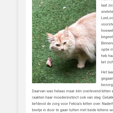
laat zi
snelste
LeeLoo 
voorste
hoewel 
begeerl
Binnend
optie m
heb ha
liet zi
Het laa
gegaan.
bezorg
Daarvan was helaas maar één overlevend kitten e
raakten haar moederinstinct ook van slag. Gelukk
liefdevol de zorg voor Felicia’s kitten over. Nad
beetje in door te gaan tutten met beide kittens w