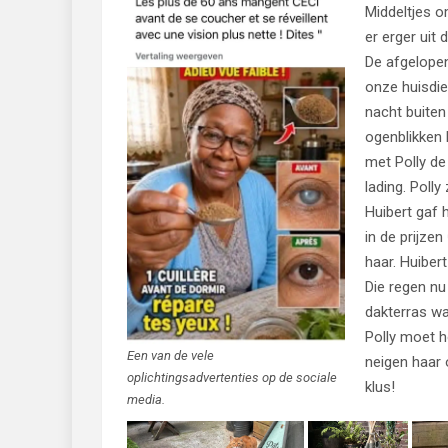
Middeltjes om
er erger uit 
De afgelopen
onze huisdie
nacht buiten
ogenblikken 
met Polly de
lading. Polly
Huibert gaf 
in de prijze
haar. Huibert
Die regen nu
dakterras w
Polly moet 
Een van de vele
neigen haar 
oplichtingsadvertenties op de sociale
klus!
media.