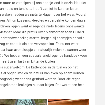
 staar te verhelpen bij ons hondje vind ik onzin. Het ziet
dan het is en tenslotte hoeft ze niet te kunnen lezen.
 weken hadden we niets te klagen over het weer. Vooral
ren. Al hun kussens, kleedjes en dergelijke konden dag en
 blijven liggen want er regende niets tijdens onbewaakte
kletsnat. Maar die pret is over. Vanmorgen toen Huibert
 ochtendwandeling startte, kregen zij saampjes de volle
 zag er echt uit als een verzopen kat. En nu net weer.
haar haar avondloopje en natuurlijk vielen ze samen weer
n 🙂 We hebben een speciale sneldrogende handdoek voor
 heeft geen last van klittende krullen.
 is superwelkom. De kattenboel in de tuin en op het
as al opgeruimd en de natuur kan even op adem komen.
hoognodig weer eens getrimd worden. Door die regen
ongekamde krulletjes nu naar klitjes. Dat wordt een hele