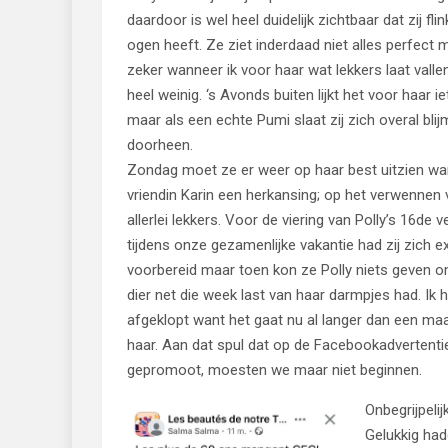
daardoor is wel heel duidelijk zichtbaar dat zij fli
ogen heeft. Ze ziet inderdaad niet alles perfect 
zeker wanneer ik voor haar wat lekkers laat valle
heel weinig. ‘s Avonds buiten lijkt het voor haar ie
maar als een echte Pumi slaat zij zich overal bli
doorheen.
Zondag moet ze er weer op haar best uitzien wan
vriendin Karin een herkansing; op het verwennen 
allerlei lekkers. Voor de viering van Polly’s 16de 
tijdens onze gezamenlijke vakantie had zij zich e
voorbereid maar toen kon ze Polly niets geven 
dier net die week last van haar darmpjes had. Ik 
afgeklopt want het gaat nu al langer dan een m
haar. Aan dat spul dat op de Facebookadvertenti
gepromoot, moesten we maar niet beginnen.
Onbegrijpelij
Gelukkig had