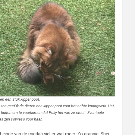
 en een stuk kippenpoot.
n toe geef ik de dieren een kippenpoot voor het echte knaagwerk. Het
t buiten om te voorkomen dat Polly het van ze steelt. Eventuele
es zijn sowieso voor haar.
 einde van de middag viel er wat meer. Zo grappig: Sher