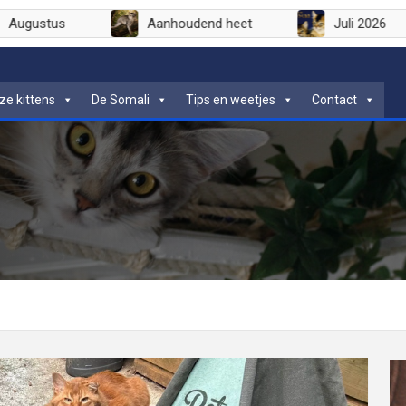
Augustus
Aanhoudend heet
ze kittens
De Somali
Tips en weetjes
Contact