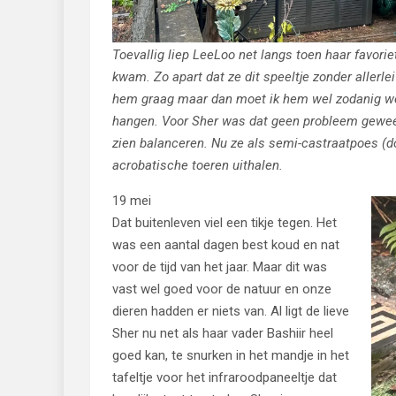
Toevallig liep LeeLoo net langs toen haar favorie
kwam. Zo apart dat ze dit speeltje zonder allerlei
hem graag maar dan moet ik hem wel zodanig wegg
hangen. Voor Sher was dat geen probleem gewee
zien balanceren. Nu ze als semi-castraatpoes (doo
acrobatische toeren uithalen.
19 mei
Dat buitenleven viel een tikje tegen. Het
was een aantal dagen best koud en nat
voor de tijd van het jaar. Maar dit was
vast wel goed voor de natuur en onze
dieren hadden er niets van. Al ligt de lieve
Sher nu net als haar vader Bashiir heel
goed kan, te snurken in het mandje in het
tafeltje voor het infraroodpaneeltje dat