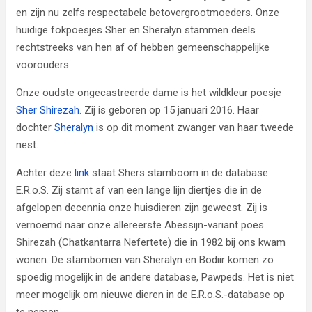
en zijn nu zelfs respectabele betovergrootmoeders. Onze
huidige fokpoesjes Sher en Sheralyn stammen deels
rechtstreeks van hen af of hebben gemeenschappelijke
voorouders.
Onze oudste ongecastreerde dame is het wildkleur poesje
Sher Shirezah
. Zij is geboren op 15 januari 2016. Haar
dochter
Sheralyn
is op dit moment zwanger van haar tweede
nest.
Achter deze
link
staat Shers stamboom in de database
E.R.o.S. Zij stamt af van een lange lijn diertjes die in de
afgelopen decennia onze huisdieren zijn geweest. Zij is
vernoemd naar onze allereerste Abessijn-variant poes
Shirezah (Chatkantarra Nefertete) die in 1982 bij ons kwam
wonen. De stambomen van Sheralyn en Bodiir komen zo
spoedig mogelijk in de andere database, Pawpeds. Het is niet
meer mogelijk om nieuwe dieren in de E.R.o.S.-database op