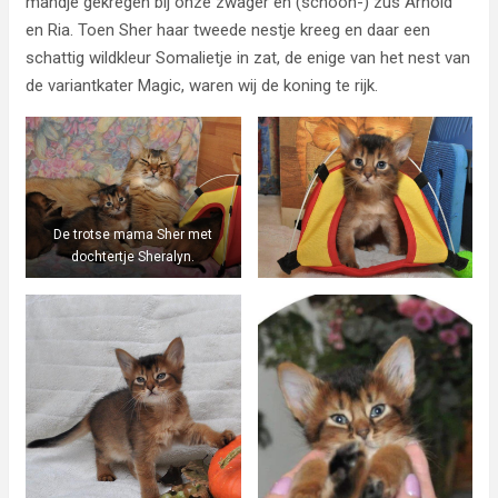
mandje gekregen bij onze zwager en (schoon-) zus Arnold
en Ria. Toen Sher haar tweede nestje kreeg en daar een
schattig wildkleur Somalietje in zat, de enige van het nest van
de variantkater Magic, waren wij de koning te rijk.
De trotse mama Sher met
dochtertje Sheralyn.