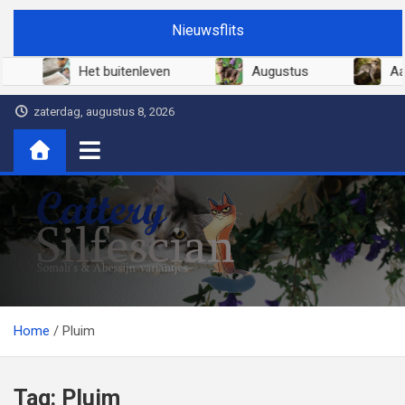
Ga
Nieuwsflits
naar
de
026
Het buitenleven
Augustus
inhoud
zaterdag, augustus 8, 2026
Cattery Silfescian
Somali's en soms Abessijn-variantjes
Home
Pluim
Tag:
Pluim