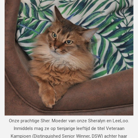
Onze prachtige Sher. Moeder van onze Sheralyn en LeeLoo.
Inmiddels mag ze op tienjarige leeftijd de titel Veteraan
Kampioen (Distinguished Senior Winner, DSW) achter haar