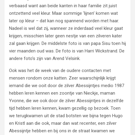
verbaasd want aan beide kanten in haar familie zit juist
ontzettend veel kleur. Maar sommige ‘lijnen’ komen wat
later op kleur – dat kan nog spannend worden met haar.
Nadeel is wel dat zij, wanneer ze inderdaad veel kleur gaat
krijgen, misschien later geen nestje van een zilveren kater
zal gaan krijgen. De middelste foto is van papa Sisu toen hij
vier maanden oud was. De foto is van Harri Wickstrand. De
andere foto’s zijn van Arend Velsink.
Ook was het de week van de oudere contacten met
mensen rondom onze katten. Zeer waarschijnlijk krijgt
iemand die we ooit door de zilver Abessijntjes medio 1987
hebben leren kennen een zoontje van Nieckje, maman
Yvonne, die we ook door de zilver Abessijntjes in dezelfde
tijd hebben leren kennen, kwam gezellig op bezoek. Toen
we terugkwamen uit de stad botsten we bijna tegen Hugo
en Kristl aan die ook, maar dan wat recenter, een zilver
Abessijntje hebben en bij ons in de straat kwamen we