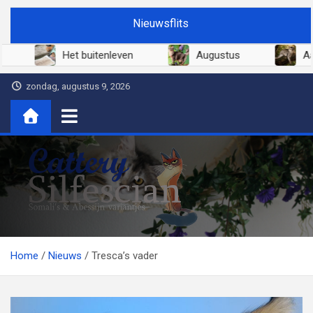
Ga
Nieuwsflits
naar
de
Juni 2026
Het buitenleven
Augustus
inhoud
zondag, augustus 9, 2026
Cattery Silfescian
Somali's en soms Abessijn-variantjes
Home
Nieuws
Tresca’s vader