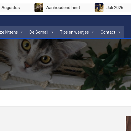
Augustus
Aanhoudend heet
Juli 202
ze kittens
De Somali
Tips en weetjes
Contact