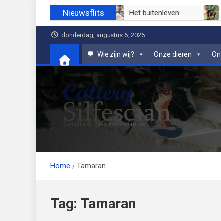
Ga
Nieuwsflits
uli 2026
Juni 2026
Het buitenleven
naar
de
donderdag, augustus 6, 2026
inhoud
Wie zijn wij?
Onze dieren
On
Cattery Silfescian
Somali's en soms Abessijn-variantjes
Home
Tamaran
Tag:
Tamaran