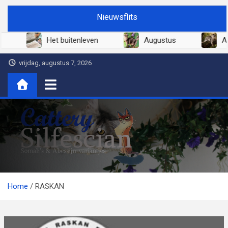
Ga
Nieuwsflits
naar
de
i 2026
Het buitenleven
Augustus
inhoud
vrijdag, augustus 7, 2026
Cattery Silfescian
Somali's en soms Abessijn-variantjes
Home
RASKAN