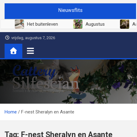
Ga
Nieuwsflits
naar
de
026
Het buitenleven
Augustus
inhoud
vrijdag, augustus 7, 2026
Cattery Silfescian
Somali's en soms Abessijn-variantjes
Home
F-nest Sheralyn en Asante
Tag:
F-nest Sheralyn en Asante