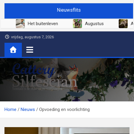
Ga
Nieuwsflits
naar
de
Juni 2026
Het buitenleven
Augustus
inhoud
vrijdag, augustus 7, 2026
Cattery Silfescian
Somali's en soms Abessijn-variantjes
Home
Nieuws
Opvoeding en voorlichting