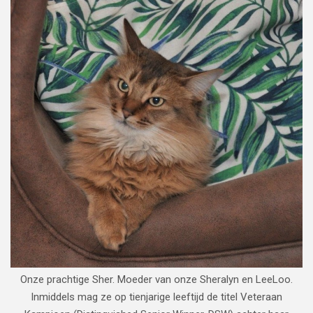
Onze prachtige Sher. Moeder van onze Sheralyn en LeeLoo.
Inmiddels mag ze op tienjarige leeftijd de titel Veteraan