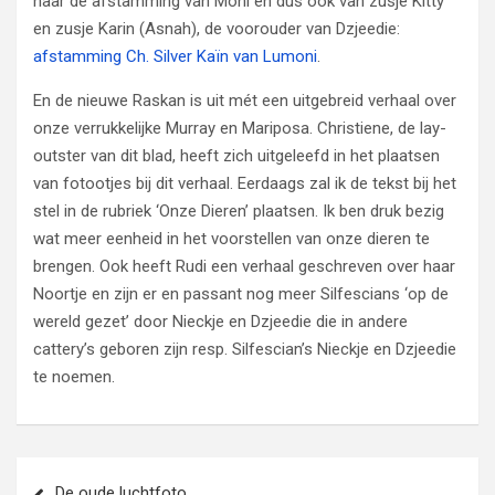
naar de afstamming van Moni en dus ook van zusje Kitty
en zusje Karin (Asnah), de voorouder van Dzjeedie:
afstamming Ch. Silver Kaïn van Lumoni
.
En de nieuwe Raskan is uit mét een uitgebreid verhaal over
onze verrukkelijke Murray en Mariposa. Christiene, de lay-
outster van dit blad, heeft zich uitgeleefd in het plaatsen
van fotootjes bij dit verhaal. Eerdaags zal ik de tekst bij het
stel in de rubriek ‘Onze Dieren’ plaatsen. Ik ben druk bezig
wat meer eenheid in het voorstellen van onze dieren te
brengen. Ook heeft Rudi een verhaal geschreven over haar
Noortje en zijn er en passant nog meer Silfescians ‘op de
wereld gezet’ door Nieckje en Dzjeedie die in andere
cattery’s geboren zijn resp. Silfescian’s Nieckje en Dzjeedie
te noemen.
Bericht
De oude luchtfoto