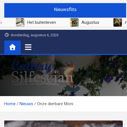
Ga
Nieuwsflits
naar
de
Juni 2026
Het buitenleven
Augustus
inhoud
donderdag, augustus 6, 2026
Cattery Silfescian
Somali's en soms Abessijn-variantjes
Home
Nieuws
Onze dierbare Moni