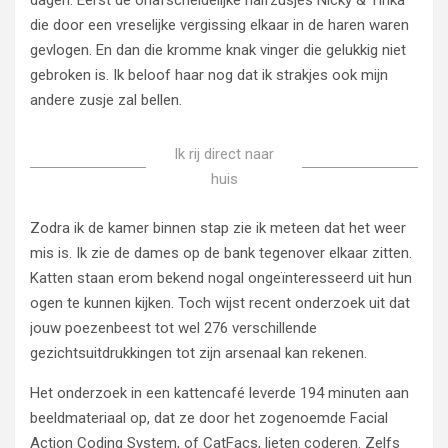
dagen. Eerst de onafscheidelijke halfzusjes Nicky & Tinka
die door een vreselijke vergissing elkaar in de haren waren
gevlogen. En dan die kromme knak vinger die gelukkig niet
gebroken is. Ik beloof haar nog dat ik strakjes ook mijn
andere zusje zal bellen.
Ik rij direct naar
huis
Zodra ik de kamer binnen stap zie ik meteen dat het weer
mis is. Ik zie de dames op de bank tegenover elkaar zitten.
Katten staan erom bekend nogal ongeïnteresseerd uit hun
ogen te kunnen kijken. Toch wijst recent onderzoek uit dat
jouw poezenbeest tot wel 276 verschillende
gezichtsuitdrukkingen tot zijn arsenaal kan rekenen.
Het onderzoek in een kattencafé leverde 194 minuten aan
beeldmateriaal op, dat ze door het zogenoemde Facial
Action Coding System, of CatFacs, lieten coderen. Zelfs