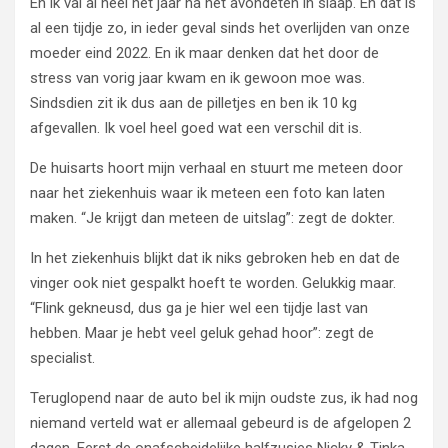
En ik val al heel het jaar na het avondeten in slaap. En dat is
al een tijdje zo, in ieder geval sinds het overlijden van onze
moeder eind 2022. En ik maar denken dat het door de
stress van vorig jaar kwam en ik gewoon moe was.
Sindsdien zit ik dus aan de pilletjes en ben ik 10 kg
afgevallen. Ik voel heel goed wat een verschil dit is.
De huisarts hoort mijn verhaal en stuurt me meteen door
naar het ziekenhuis waar ik meteen een foto kan laten
maken. “Je krijgt dan meteen de uitslag”: zegt de dokter.
In het ziekenhuis blijkt dat ik niks gebroken heb en dat de
vinger ook niet gespalkt hoeft te worden. Gelukkig maar.
“Flink gekneusd, dus ga je hier wel een tijdje last van
hebben. Maar je hebt veel geluk gehad hoor”: zegt de
specialist.
Teruglopend naar de auto bel ik mijn oudste zus, ik had nog
niemand verteld wat er allemaal gebeurd is de afgelopen 2