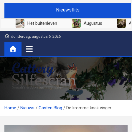
Ga
Nieuwsflits
naar
de
Juni 2026
Het buitenleven
Augustu
inhoud
donderdag, augustus 6, 2026
Cattery Silfescian
Somali's en soms Abessijn-variantjes
Home
Nieuws
Gasten Blog
De kromme knak vinger