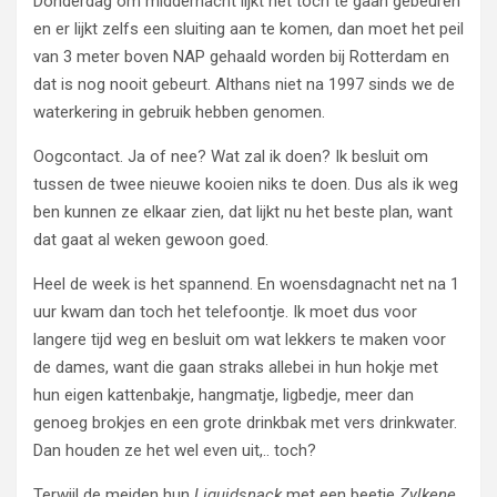
Donderdag om middernacht lijkt het toch te gaan gebeuren
en er lijkt zelfs een sluiting aan te komen, dan moet het peil
van 3 meter boven NAP gehaald worden bij Rotterdam en
dat is nog nooit gebeurt. Althans niet na 1997 sinds we de
waterkering in gebruik hebben genomen.
Oogcontact. Ja of nee? Wat zal ik doen? Ik besluit om
tussen de twee nieuwe kooien niks te doen. Dus als ik weg
ben kunnen ze elkaar zien, dat lijkt nu het beste plan, want
dat gaat al weken gewoon goed.
Heel de week is het spannend. En woensdagnacht net na 1
uur kwam dan toch het telefoontje. Ik moet dus voor
langere tijd weg en besluit om wat lekkers te maken voor
de dames, want die gaan straks allebei in hun hokje met
hun eigen kattenbakje, hangmatje, ligbedje, meer dan
genoeg brokjes en een grote drinkbak met vers drinkwater.
Dan houden ze het wel even uit,.. toch?
Terwijl de meiden hun
Liquidsnack
met een beetje
Zylkene