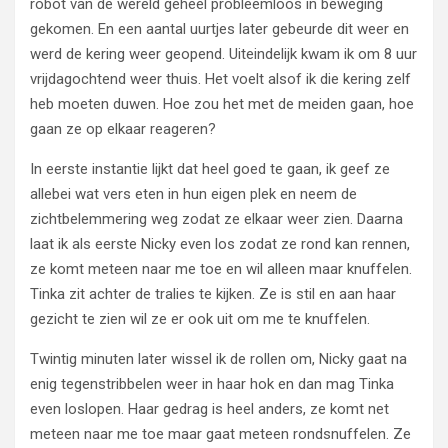
robot van de wereld geheel probleemloos in beweging
gekomen. En een aantal uurtjes later gebeurde dit weer en
werd de kering weer geopend. Uiteindelijk kwam ik om 8 uur
vrijdagochtend weer thuis. Het voelt alsof ik die kering zelf
heb moeten duwen. Hoe zou het met de meiden gaan, hoe
gaan ze op elkaar reageren?
In eerste instantie lijkt dat heel goed te gaan, ik geef ze
allebei wat vers eten in hun eigen plek en neem de
zichtbelemmering weg zodat ze elkaar weer zien. Daarna
laat ik als eerste Nicky even los zodat ze rond kan rennen,
ze komt meteen naar me toe en wil alleen maar knuffelen.
Tinka zit achter de tralies te kijken. Ze is stil en aan haar
gezicht te zien wil ze er ook uit om me te knuffelen.
Twintig minuten later wissel ik de rollen om, Nicky gaat na
enig tegenstribbelen weer in haar hok en dan mag Tinka
even loslopen. Haar gedrag is heel anders, ze komt net
meteen naar me toe maar gaat meteen rondsnuffelen. Ze