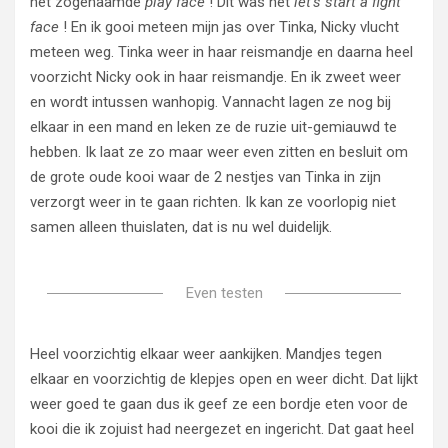
het zogenaamde
play face
! Dit was het
let’s start a fight
face
! En ik gooi meteen mijn jas over Tinka, Nicky vlucht
meteen weg. Tinka weer in haar reismandje en daarna heel
voorzicht Nicky ook in haar reismandje. En ik zweet weer
en wordt intussen wanhopig. Vannacht lagen ze nog bij
elkaar in een mand en leken ze de ruzie uit-gemiauwd te
hebben. Ik laat ze zo maar weer even zitten en besluit om
de grote oude kooi waar de 2 nestjes van Tinka in zijn
verzorgt weer in te gaan richten. Ik kan ze voorlopig niet
samen alleen thuislaten, dat is nu wel duidelijk.
Even testen
Heel voorzichtig elkaar weer aankijken. Mandjes tegen
elkaar en voorzichtig de klepjes open en weer dicht. Dat lijkt
weer goed te gaan dus ik geef ze een bordje eten voor de
kooi die ik zojuist had neergezet en ingericht. Dat gaat heel