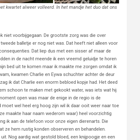
et kwartet alweer volleerd. In het mandje het duo dat ons
 niet voorbijgegaan. De grootste zorg was die over
 tweede balletje er nog niet was. Dat heeft niet alleen voor
onsequenties. Dat liep dus met een sisser af maar de
dden in de nacht meende ik een vreemd geluidje te horen
m mijn bed uit te komen maar ik maakte me zorgen omdat ik
n kwam, kwamen Charlie en Eywa schuchter achter de deur
 zag ik dat Charlie een enorm bebloed kopje had. Het deed
em schoon te maken met gekookt water, was iets wat hij
at moment open was maar de enige in de regio is de
oet wel heel erg hoog zijn wil ik daar ooit weer naar toe
e (ze maakte haar naam wederom waar) heel voorzichtig
ng ik aan de telefoon voor onze eigen dierenarts. Die
t ze hem rustig konden observeren en behandelen.
ijk uit. Nog aardig wat gestold bloed, een knijpoogje en een