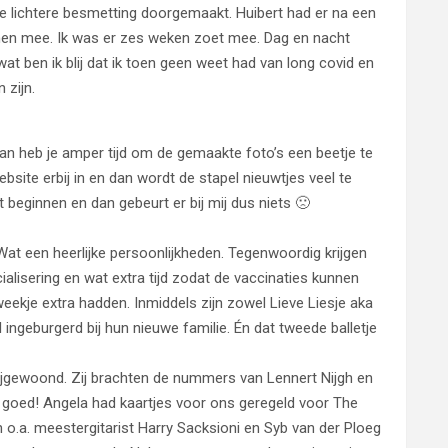
de lichtere besmetting doorgemaakt. Huibert had er na een
men mee. Ik was er zes weken zoet mee. Dag en nacht
at ben ik blij dat ik toen geen weet had van long covid en
 zijn.
dan heb je amper tijd om de gemaakte foto’s een beetje te
bsite erbij in en dan wordt de stapel nieuwtjes veel te
beginnen en dan gebeurt er bij mij dus niets 🙁
. Wat een heerlijke persoonlijkheden. Tegenwoordig krijgen
ialisering en wat extra tijd zodat de vaccinaties kunnen
eekje extra hadden. Inmiddels zijn zowel Lieve Liesje aka
l ingeburgerd bij hun nieuwe familie. Én dat tweede balletje
ijgewoond. Zij brachten de nummers van Lennert Nijgh en
l goed! Angela had kaartjes voor ons geregeld voor The
o.a. meestergitarist Harry Sacksioni en Syb van der Ploeg