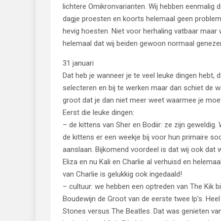
lichtere Omikronvarianten. Wij hebben eenmalig 
dagje proesten en koorts helemaal geen proble
hevig hoesten. Niet voor herhaling vatbaar maar w
helemaal dat wij beiden gewoon normaal genezen
31 januari
Dat heb je wanneer je te veel leuke dingen hebt, 
selecteren en bij te werken maar dan schiet de we
groot dat je dan niet meer weet waarmee je moet 
Eerst die leuke dingen:
– de kittens van Sher en Bodiir: ze zijn geweldig
de kittens er een weekje bij voor hun primaire soc
aanslaan. Bijkomend voordeel is dat wij ook dat w
Eliza en nu Kali en Charlie al verhuisd en helemaa
van Charlie is gelukkig ook ingedaald!
– cultuur: we hebben een optreden van The Kik b
Boudewijn de Groot van de eerste twee lp’s. Hee
Stones versus The Beatles. Dat was genieten van 