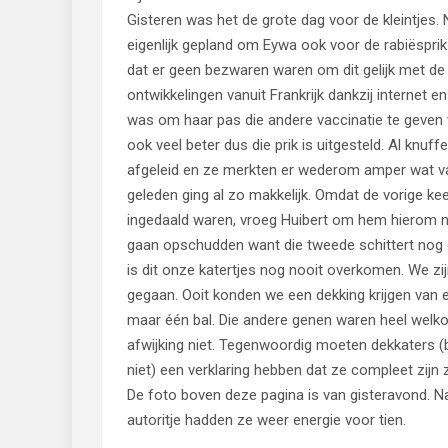
Gisteren was het de grote dag voor de kleintjes.
eigenlijk gepland om Eywa ook voor de rabiësprik
dat er geen bezwaren waren om dit gelijk met de
ontwikkelingen vanuit Frankrijk dankzij internet 
was om haar pas die andere vaccinatie te geven 
ook veel beter dus die prik is uitgesteld. Al knuf
afgeleid en ze merkten er wederom amper wat van
geleden ging al zo makkelijk. Omdat de vorige keer
ingedaald waren, vroeg Huibert om hem hierom n
gaan opschudden want die tweede schittert nog doo
is dit onze katertjes nog nooit overkomen. We z
gegaan. Ooit konden we een dekking krijgen van 
maar één bal. Die andere genen waren heel wel
afwijking niet. Tegenwoordig moeten dekkaters (bij
niet) een verklaring hebben dat ze compleet zijn
De foto boven deze pagina is van gisteravond. 
autoritje hadden ze weer energie voor tien.