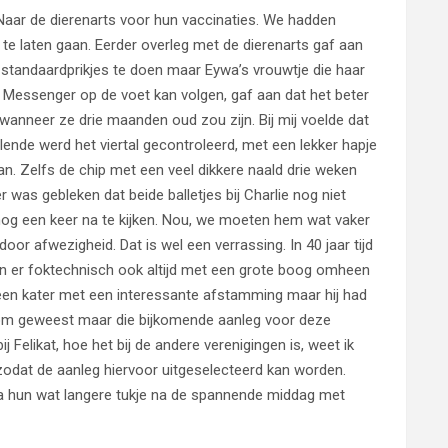
 Naar de dierenarts voor hun vaccinaties. We hadden
 te laten gaan. Eerder overleg met de dierenarts gaf aan
 standaardprikjes te doen maar Eywa’s vrouwtje die haar
en Messenger op de voet kan volgen, gaf aan dat het beter
wanneer ze drie maanden oud zou zijn. Bij mij voelde dat
felende werd het viertal gecontroleerd, met een lekker hapje
. Zelfs de chip met een veel dikkere naald drie weken
 was gebleken dat beide balletjes bij Charlie nog niet
og een keer na te kijken. Nou, we moeten hem wat vaker
r afwezigheid. Dat is wel een verrassing. In 40 jaar tijd
ijn er foktechnisch ook altijd met een grote boog omheen
een kater met een interessante afstamming maar hij had
kom geweest maar die bijkomende aanleg voor deze
 Felikat, hoe het bij de andere verenigingen is, weet ik
 zodat de aanleg hiervoor uitgeselecteerd kan worden.
Na hun wat langere tukje na de spannende middag met