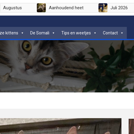
Augustus
Aanhoudend heet
ze kittens
De Somali
Tips en weetjes
Contact