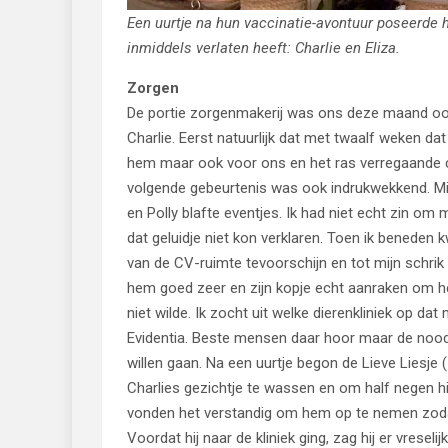
Een uurtje na hun vaccinatie-avontuur poseerde h
inmiddels verlaten heeft: Charlie en Eliza.
Zorgen
De portie zorgenmakerij was ons deze maand ook
Charlie. Eerst natuurlijk dat met twaalf weken dat
hem maar ook voor ons en het ras verregaande c
volgende gebeurtenis was ook indrukwekkend. Mi
en Polly blafte eventjes. Ik had niet echt zin o
dat geluidje niet kon verklaren. Toen ik benede
van de CV-ruimte tevoorschijn en tot mijn schrik
hem goed zeer en zijn kopje echt aanraken om h
niet wilde. Ik zocht uit welke dierenkliniek op d
Evidentia. Beste mensen daar hoor maar de nood m
willen gaan. Na een uurtje begon de Lieve Liesj
Charlies gezichtje te wassen en om half negen hi
vonden het verstandig om hem op te nemen zoda
Voordat hij naar de kliniek ging, zag hij er vresel