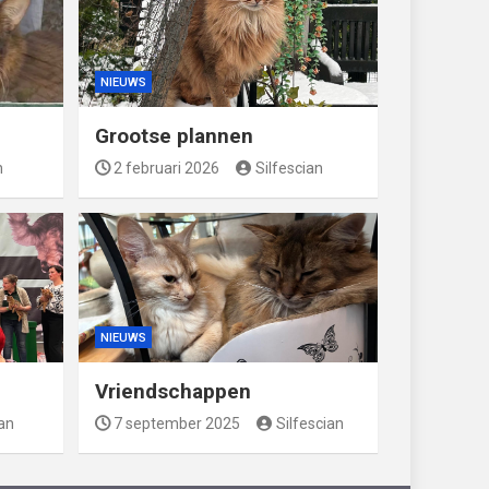
NIEUWS
Grootse plannen
n
2 februari 2026
Silfescian
NIEUWS
Vriendschappen
ian
7 september 2025
Silfescian