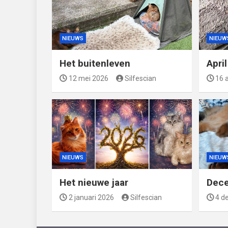
NIEUWS
NIEUW
Het buitenleven
Apri
12 mei 2026
Silfescian
16 a
NIEUWS
NIEUW
Het nieuwe jaar
Dec
2 januari 2026
Silfescian
4 d