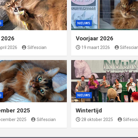
S
NIEUWS
l 2026
Voorjaar 2026
pril 2026
Silfescian
19 maart 2026
Silfescia
S
NIEUWS
ember 2025
Wintertijd
ecember 2025
Silfescian
28 oktober 2025
Silfesc