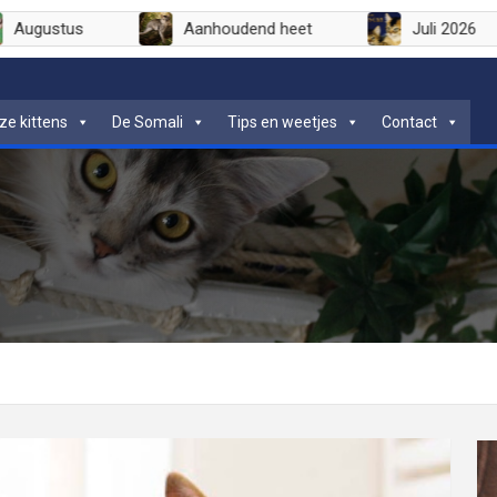
Augustus
Aanhoudend heet
Ju
ze kittens
De Somali
Tips en weetjes
Contact