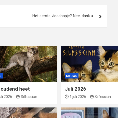
Het eerste vleeshapje? Nee, dank u.
S
NIEUWS
oudend heet
Juli 2026
uli 2026
Silfescian
1 juli 2026
Silfescian