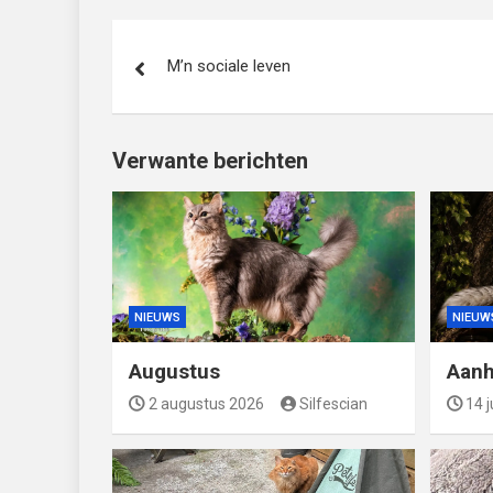
Bericht
M’n sociale leven
navigatie
Verwante berichten
NIEUWS
NIEUW
Augustus
Aanh
2 augustus 2026
Silfescian
14 j