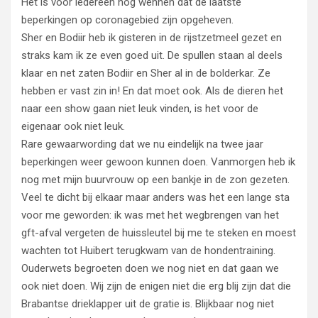
Het is voor iedereen nog wennen dat de laatste
beperkingen op coronagebied zijn opgeheven.
Sher en Bodiir heb ik gisteren in de rijstzetmeel gezet en
straks kam ik ze even goed uit. De spullen staan al deels
klaar en net zaten Bodiir en Sher al in de bolderkar. Ze
hebben er vast zin in! En dat moet ook. Als de dieren het
naar een show gaan niet leuk vinden, is het voor de
eigenaar ook niet leuk.
Rare gewaarwording dat we nu eindelijk na twee jaar
beperkingen weer gewoon kunnen doen. Vanmorgen heb ik
nog met mijn buurvrouw op een bankje in de zon gezeten.
Veel te dicht bij elkaar maar anders was het een lange sta
voor me geworden: ik was met het wegbrengen van het
gft-afval vergeten de huissleutel bij me te steken en moest
wachten tot Huibert terugkwam van de hondentraining.
Ouderwets begroeten doen we nog niet en dat gaan we
ook niet doen. Wij zijn de enigen niet die erg blij zijn dat die
Brabantse drieklapper uit de gratie is. Blijkbaar nog niet