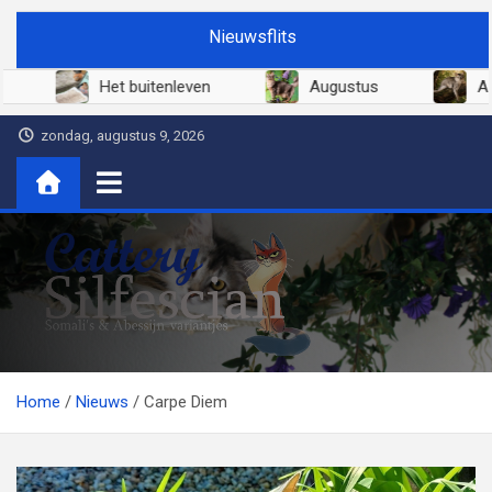
Ga
Nieuwsflits
naar
de
2026
Juni 2026
Het buitenleven
inhoud
zondag, augustus 9, 2026
Cattery Silfescian
Somali's en soms Abessijn-variantjes
Home
Nieuws
Carpe Diem