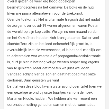
overal gezien de weer erg hoog opgelopen
besmettingscijfers na het carnaval. De boks en de hug
lijken me prima alternatieven voor de toekomst.
Over die toekomst. Het is uitermate tragisch dat net nadat
de zorgen over covid-19 waren afgenomen waren Poetin
de wereld op zijn kop zette. We zijn nu een maand verder
en het Oekraïners houden zich kranig staande. Dat er veel
slachtoffers zijn en het leed onbeschrijflijk groot is, is
overduidelijk. Met die wetenschap, al is het heel moeilijk om
te achterhalen wat waarheid of propaganda/desinformatie
is, durf je hier in het nog veilige westen amper nog ergens
van te genieten. Maar dat moeten we juist wél doen.
Vandaag schijnt hier de zon en gaat het goed met onze
dierbaren. Daar genieten we van!
De titel van deze blog kwam gisteravond over tafel toen we
een gezellige avond bij onze buurtjes van om de hoek,
Martin en Nicole, hadden. We hebben alle vier recent een
coronabesmetting gehad en samen met de vaccinaties