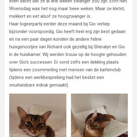
even dacht dat ze al drie weken zwanger zou zijn. Echt niet.
Woensdag was het nog maar twee weken. Maar ze kletst,
mekkert en eet alsof ze hoogzwanger is.
Haar logeerpartij eerder deze maand bij Gio verliep
bijzonder voorspoedig. Gio heeft heel erg zijn best gedaan
en na een paar dagen konden de andere feline
huisgenootjes van Richard ook gezellig bij Sheralyn en Gio
in de huiskamer. Wij werden trouw op de hoogte gehouden
over Gio’s successen. Er vond zelfs een dekking plaats
tijdens een zoommeting met mensen van de kattenclub
(tijdens een werkbespreking had het beslist een
onuitwisbare indruk gemaakt).