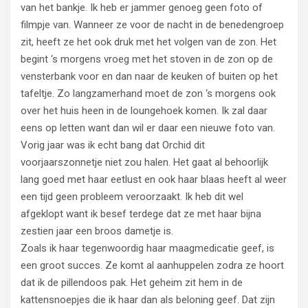
van het bankje. Ik heb er jammer genoeg geen foto of
filmpje van. Wanneer ze voor de nacht in de benedengroep
zit, heeft ze het ook druk met het volgen van de zon. Het
begint ‘s morgens vroeg met het stoven in de zon op de
vensterbank voor en dan naar de keuken of buiten op het
tafeltje. Zo langzamerhand moet de zon ‘s morgens ook
over het huis heen in de loungehoek komen. Ik zal daar
eens op letten want dan wil er daar een nieuwe foto van.
Vorig jaar was ik echt bang dat Orchid dit
voorjaarszonnetje niet zou halen. Het gaat al behoorlijk
lang goed met haar eetlust en ook haar blaas heeft al weer
een tijd geen probleem veroorzaakt. Ik heb dit wel
afgeklopt want ik besef terdege dat ze met haar bijna
zestien jaar een broos dametje is.
Zoals ik haar tegenwoordig haar maagmedicatie geef, is
een groot succes. Ze komt al aanhuppelen zodra ze hoort
dat ik de pillendoos pak. Het geheim zit hem in de
kattensnoepjes die ik haar dan als beloning geef. Dat zijn