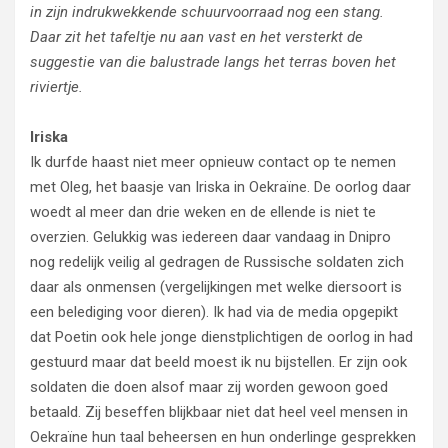
in zijn indrukwekkende schuurvoorraad nog een stang.
Daar zit het tafeltje nu aan vast en het versterkt de
suggestie van die balustrade langs het terras boven het
riviertje.
Iriska
Ik durfde haast niet meer opnieuw contact op te nemen
met Oleg, het baasje van Iriska in Oekraïne. De oorlog daar
woedt al meer dan drie weken en de ellende is niet te
overzien. Gelukkig was iedereen daar vandaag in Dnipro
nog redelijk veilig al gedragen de Russische soldaten zich
daar als onmensen (vergelijkingen met welke diersoort is
een belediging voor dieren). Ik had via de media opgepikt
dat Poetin ook hele jonge dienstplichtigen de oorlog in had
gestuurd maar dat beeld moest ik nu bijstellen. Er zijn ook
soldaten die doen alsof maar zij worden gewoon goed
betaald. Zij beseffen blijkbaar niet dat heel veel mensen in
Oekraïne hun taal beheersen en hun onderlinge gesprekken