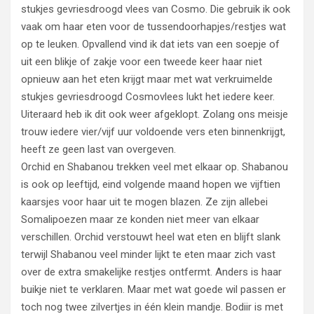
stukjes gevriesdroogd vlees van Cosmo. Die gebruik ik ook
vaak om haar eten voor de tussendoorhapjes/restjes wat
op te leuken. Opvallend vind ik dat iets van een soepje of
uit een blikje of zakje voor een tweede keer haar niet
opnieuw aan het eten krijgt maar met wat verkruimelde
stukjes gevriesdroogd Cosmovlees lukt het iedere keer.
Uiteraard heb ik dit ook weer afgeklopt. Zolang ons meisje
trouw iedere vier/vijf uur voldoende vers eten binnenkrijgt,
heeft ze geen last van overgeven.
Orchid en Shabanou trekken veel met elkaar op. Shabanou
is ook op leeftijd, eind volgende maand hopen we vijftien
kaarsjes voor haar uit te mogen blazen. Ze zijn allebei
Somalipoezen maar ze konden niet meer van elkaar
verschillen. Orchid verstouwt heel wat eten en blijft slank
terwijl Shabanou veel minder lijkt te eten maar zich vast
over de extra smakelijke restjes ontfermt. Anders is haar
buikje niet te verklaren. Maar met wat goede wil passen er
toch nog twee zilvertjes in één klein mandje. Bodiir is met