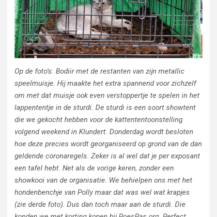
Op de foto’s: Bodiir met de restanten van zijn metallic
speelmuisje. Hij maakte het extra spannend voor zichzelf
om met dat muisje ook even verstoppertje te spelen in het
lappententje in de sturdi. De sturdi is een soort showtent
die we gekocht hebben voor de kattententoonstelling
volgend weekend in Klundert. Donderdag wordt besloten
hoe deze precies wordt georganiseerd op grond van de dan
geldende coronaregels. Zeker is al wel dat je per exposant
een tafel hebt. Net als de vorige keren, zonder een
showkooi van de organisatie. We behielpen ons met het
hondenbenchje van Polly maar dat was wel wat krapjes
(zie derde foto). Dus dan toch maar aan de sturdi. Die
konden we met korting kopen bij PoesPas.org. Perfect