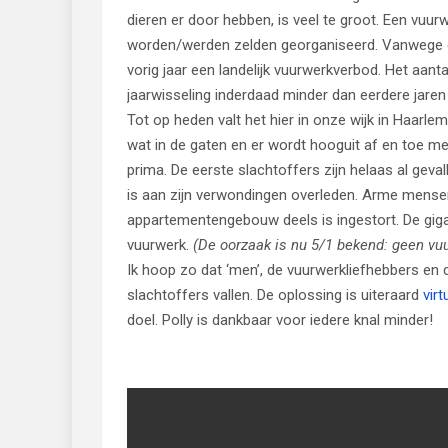
dieren er door hebben, is veel te groot. Een vu
worden/werden zelden georganiseerd. Vanwege co
vorig jaar een landelijk vuurwerkverbod. Het aan
jaarwisseling inderdaad minder dan eerdere jaren
Tot op heden valt het hier in onze wijk in Haar
wat in de gaten en er wordt hooguit af en toe me
prima. De eerste slachtoffers zijn helaas al geval
is aan zijn verwondingen overleden. Arme mens
appartementengebouw deels is ingestort. De gig
vuurwerk.
(De oorzaak is nu 5/1 bekend: geen vu
Ik hoop zo dat ‘men’, de vuurwerkliefhebbers en 
slachtoffers vallen. De oplossing is uiteraard
vir
doel. Polly is dankbaar voor iedere knal minder!