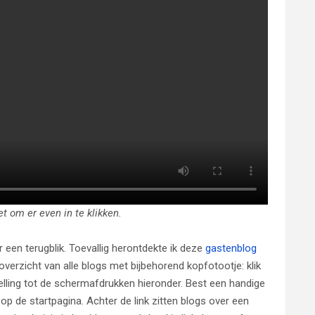
het om er even in te klikken.
oor een terugblik. Toevallig herontdekte ik deze
gastenblog
verzicht van alle blogs met bijbehorend kopfotootje: klik
elling tot de schermafdrukken hieronder. Best een handige
op de startpagina. Achter de link zitten blogs over een