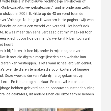
et witte huisje in het blauwe rechthoekje linksboven of
ia-3mbvzcsb8o.live-website.com/, vind je onderaan zelfs
 stukjes in 2005. Ik klikte op de 43 en vond toen de
er Valentijn. Nu begrijp ik waarom ik die pagina kwijt was.
ericht en dat is een wereld van verschil. Het heeft ook
rkte. Ik was meer dan eens verbaasd dat m’n maaksel toch
reeg ik echt door hoe de menu’s werken! Ik ben toch wel
rd heeft.
ik blijf leren. Ik ben bijzonder in mijn nopjes over de
 Dat ik met die digitale mogelijkheden een website kan
ieren kan vastleggen, is iets waar ik heel erg van geniet.
a’s over de dieren te maken die voor kortere of langere
st. Deze week is die van Valentijn erbij gekomen, zijn
exie. En ik ben nog niet klaar! En ooit wil ik ook een
 bijdrage hebben geleverd aan de opbouw en instandhouding
ral de dekkaters, uit andere lijnen die onze familie hebben