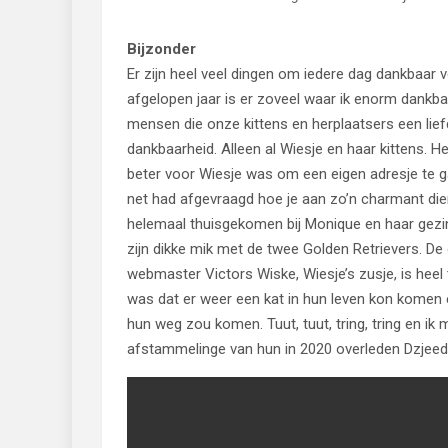
Bijzonder
Er zijn heel veel dingen om iedere dag dankbaar v
afgelopen jaar is er zoveel waar ik enorm dankba
mensen die onze kittens en herplaatsers een liefd
dankbaarheid. Alleen al Wiesje en haar kittens. H
beter voor Wiesje was om een eigen adresje te g
net had afgevraagd hoe je aan zo’n charmant diert
helemaal thuisgekomen bij Monique en haar gezi
zijn dikke mik met de twee Golden Retrievers. D
webmaster Victors Wiske, Wiesje’s zusje, is heel 
was dat er weer een kat in hun leven kon komen e
hun weg zou komen. Tuut, tuut, tring, tring en ik
afstammelinge van hun in 2020 overleden Dzjee