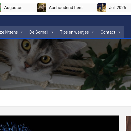
Augustus
Aanhoudend heet
ze kittens
De Somali
Tips en weetjes
Contact