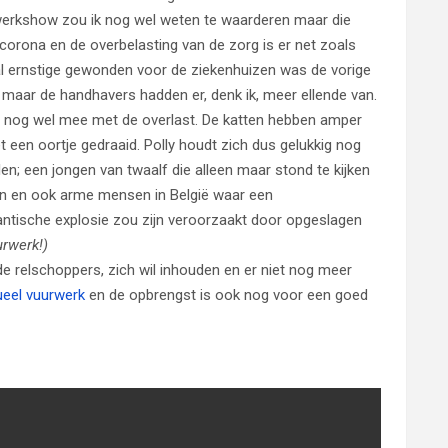
urwerkshow zou ik nog wel weten te waarderen maar die
rona en de overbelasting van de zorg is er net zoals
tal ernstige gewonden voor de ziekenhuizen was de vorige
 maar de handhavers hadden er, denk ik, meer ellende van.
lem nog wel mee met de overlast. De katten hebben amper
t een oortje gedraaid. Polly houdt zich dus gelukkig nog
len; een jongen van twaalf die alleen maar stond te kijken
en en ook arme mensen in België waar een
antische explosie zou zijn veroorzaakt door opgeslagen
urwerk!)
de relschoppers, zich wil inhouden en er niet nog meer
tueel vuurwerk
en de opbrengst is ook nog voor een goed