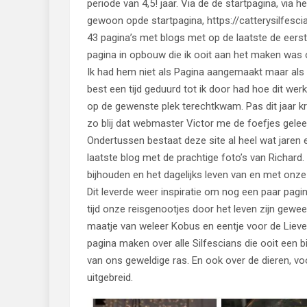
periode van 4,5! jaar. Via de de startpagina, via h
gewoon opde startpagina, https://catterysilfesc
43 pagina’s met blogs met op de laatste de eerste
pagina in opbouw die ik ooit aan het maken was ov
Ik had hem niet als Pagina aangemaakt maar als B
best een tijd geduurd tot ik door had hoe dit we
op de gewenste plek terechtkwam. Pas dit jaar k
zo blij dat webmaster Victor me de foefjes gelee
Ondertussen bestaat deze site al heel wat jaren en 
laatste blog met de prachtige foto’s van Richard.
bijhouden en het dagelijks leven van en met onze d
Dit leverde weer inspiratie om nog een paar pagin
tijd onze reisgenootjes door het leven zijn gewee
maatje van weleer Kobus en eentje voor de Lieve L
pagina maken over alle Silfescians die ooit een
van ons geweldige ras. En ook over de dieren, voo
uitgebreid.