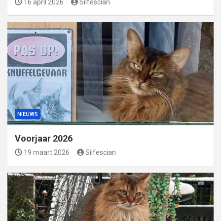
16 april 2026
Silfescian
NIEUWS
Voorjaar 2026
19 maart 2026
Silfescian