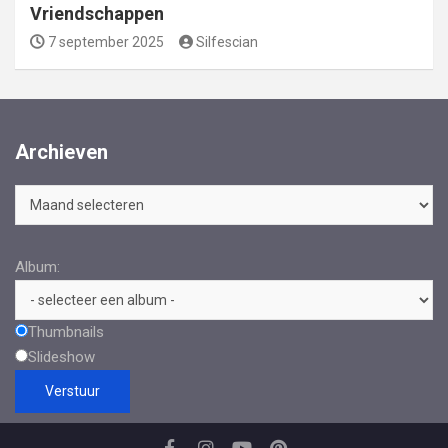
Vriendschappen
7 september 2025
Silfescian
Archieven
Archieven
Album:
Thumbnails
Slideshow