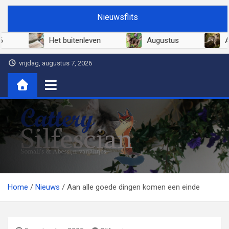
Ga
Nieuwsflits
naar
de
Juni 2026
Het buitenleven
Augustus
inhoud
vrijdag, augustus 7, 2026
Cattery Silfescian
Somali's en soms Abessijn-variantjes
Home
Nieuws
Aan alle goede dingen komen een einde