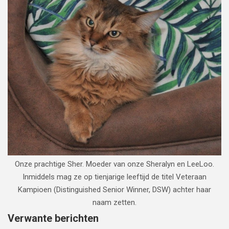
Onze prachtige Sher. Moeder van onze Sheralyn en LeeLoo.
Inmiddels mag ze op tienjarige leeftijd de titel Veteraan
Kampioen (Distinguished Senior Winner, DSW) achter haar
naam zetten.
Verwante berichten