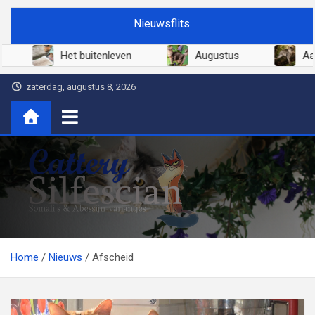
Ga
Nieuwsflits
naar
de
6
Juni 2026
Het buitenleven
A
inhoud
zaterdag, augustus 8, 2026
Cattery Silfescian
Somali's en soms Abessijn-variantjes
Home
Nieuws
Afscheid