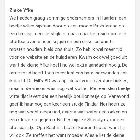
Zieke Yfke
We hadden graag sommige ondernemers in Haarlem een
beetje willen bijstaan door op een mooie Pinksterdag op
een terrasje neer te strijken maar maar het risico om een
stortbui over je heen krijgen en een dikke jas aan te
moeten houden, hield ons thuis. Zo heb ik wel meer tijd
voor de website én de huisdieren. Kwam ook wel goed uit
want de kleine Yfke heeft nu wel extra aandacht nodig. De
arme meid heeft toch meer last van haar ingewanden dan
ik dacht. De Hill’s AD was op, ideaal voor oversture buikjes,
maar in de vriezer was nog wat kipfilet. Met een klein beetje
witte rijst levert dat een heerlijk bouillonnetje op. Vanavond
geef ik haar nog een keer een stukje Finidar. Net heeft ze
nog wat vocht gespuugd, daarna wat water gedronken en
een stukje kip gegeten. Nu besluipt ze Sheralyn voor een
stoeipartijtje. Opa Bashiir staat er koerend naast want hij
wil ook. Ze treffen het want moeder Wiesje liet de kleine