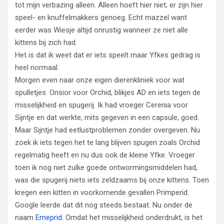
tot mijn verbazing alleen. Alleen hoeft hier niet; er zijn hier
speel- en knuffelmakkers genoeg. Echt mazzel want
eerder was Wiesje altijd onrustig wanneer ze niet alle
kittens bij zich had.
Het is dat ik weet dat er iets speelt maar Yfkes gedrag is
heel normaal.
Morgen even naar onze eigen dierenkliniek voor wat
spulletjes. Onsior voor Orchid, blikjes AD en iets tegen de
misselijkheid en spugerij. Ik had vroeger Cerenia voor
Sijntje en dat werkte, mits gegeven in een capsule, goed.
Maar Sijntje had eetlustproblemen zonder overgeven. Nu
zoek ik iets tegen het te lang blijven spugen zoals Orchid
regelmatig heeft en nu dus ook de kleine Yfke. Vroeger
toen ik nog niet zulke goede ontwormingsmiddelen had,
was die spugerij niets iets zeldzaams bij onze kittens. Toen
kregen een kitten in voorkomende gevallen Primperid.
Google leerde dat dit nog steeds bestaat. Nu onder de
naam
Emeprid
. Omdat het misselijkheid onderdrukt, is het