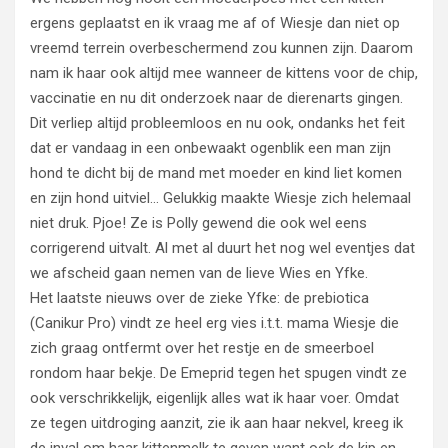
ergens geplaatst en ik vraag me af of Wiesje dan niet op
vreemd terrein overbeschermend zou kunnen zijn. Daarom
nam ik haar ook altijd mee wanneer de kittens voor de chip,
vaccinatie en nu dit onderzoek naar de dierenarts gingen.
Dit verliep altijd probleemloos en nu ook, ondanks het feit
dat er vandaag in een onbewaakt ogenblik een man zijn
hond te dicht bij de mand met moeder en kind liet komen
en zijn hond uitviel… Gelukkig maakte Wiesje zich helemaal
niet druk. Pjoe! Ze is Polly gewend die ook wel eens
corrigerend uitvalt. Al met al duurt het nog wel eventjes dat
we afscheid gaan nemen van de lieve Wies en Yfke.
Het laatste nieuws over de zieke Yfke: de prebiotica
(Canikur Pro) vindt ze heel erg vies i.t.t. mama Wiesje die
zich graag ontfermt over het restje en de smeerboel
rondom haar bekje. De Emeprid tegen het spugen vindt ze
ook verschrikkelijk, eigenlijk alles wat ik haar voer. Omdat
ze tegen uitdroging aanzit, zie ik aan haar nekvel, kreeg ik