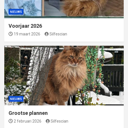
NIEUWS
Voorjaar 2026
19 maart 2026
Silfescian
NIEUWS
Grootse plannen
2 februari 2026
Silfescian