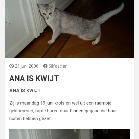
21 juni 2006
Silfescian
ANA IS KWIJT
ANA IS KWIJT
Zij is maandag 19 juni krols en wel uit een raampje
geklommen, bij de buren naar binnen gegaan die haar
buiten hebben gezet.