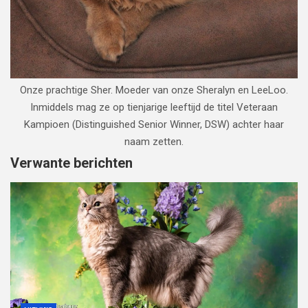
Onze prachtige Sher. Moeder van onze Sheralyn en LeeLoo.
Inmiddels mag ze op tienjarige leeftijd de titel Veteraan
Kampioen (Distinguished Senior Winner, DSW) achter haar
naam zetten.
Verwante berichten