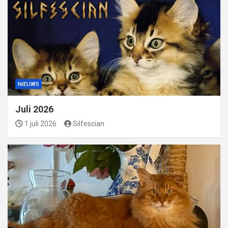
NIEUWS
Juli 2026
1 juli 2026
Silfescian