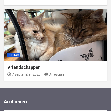
NIEUWS
Vriendschappen
7 september 2025
Silfescian
Archieven