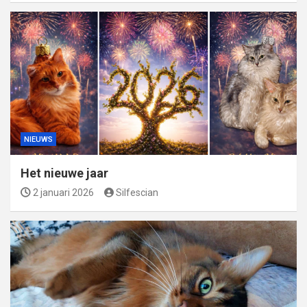
NIEUWS
Het nieuwe jaar
2 januari 2026
Silfescian