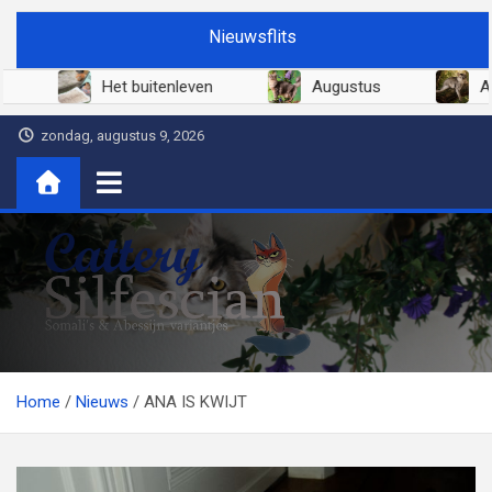
Ga
Nieuwsflits
naar
de
Juni 2026
Het buitenleven
Augustus
inhoud
zondag, augustus 9, 2026
Cattery Silfescian
Somali's en soms Abessijn-variantjes
Home
Nieuws
ANA IS KWIJT