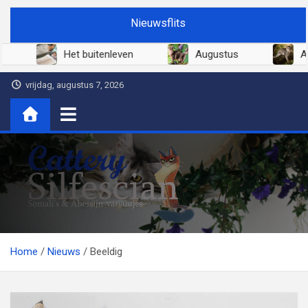
Ga
Nieuwsflits
naar
de
Juni 2026
Het buitenleven
Augustus
inhoud
vrijdag, augustus 7, 2026
Cattery Silfescian
Somali's en soms Abessijn-variantjes
Home
Nieuws
Beeldig