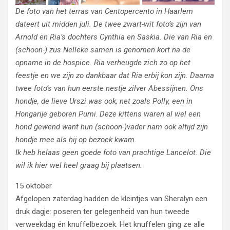
De foto van het terras van Centopercento in Haarlem
dateert uit midden juli.
De twee zwart-wit foto’s zijn van
Arnold en Ria’s dochters Cynthia en Saskia.
Die van Ria en
(schoon-) zus Nelleke samen is genomen kort na de
opname in de hospice. Ria verheugde zich zo op het
feestje en we zijn zo dankbaar dat Ria erbij kon zijn. Daarna
twee foto’s van hun eerste nestje zilver Abessijnen. Ons
hondje, de lieve Urszi was ook, net zoals Polly, een in
Hongarije geboren Pumi
.
Deze kittens waren al wel een
hond gewend want hun (schoon-)vader nam ook altijd zijn
hondje mee als hij op bezoek kwam.
Ik heb helaas geen goede foto van prachtige Lancelot. Die
wil ik hier wel heel graag bij plaatsen.
15 oktober
Afgelopen zaterdag hadden de kleintjes van Sheralyn een
druk dagje: poseren ter gelegenheid van hun tweede
verweekdag én knuffelbezoek. Het knuffelen ging ze alle