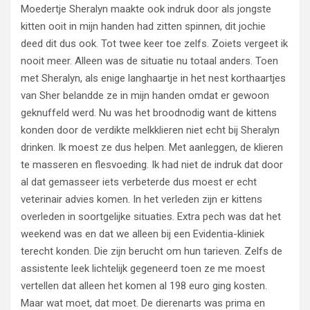
Moedertje Sheralyn maakte ook indruk door als jongste
kitten ooit in mijn handen had zitten spinnen, dit jochie
deed dit dus ook. Tot twee keer toe zelfs. Zoiets vergeet ik
nooit meer. Alleen was de situatie nu totaal anders. Toen
met Sheralyn, als enige langhaartje in het nest korthaartjes
van Sher belandde ze in mijn handen omdat er gewoon
geknuffeld werd. Nu was het broodnodig want de kittens
konden door de verdikte melkklieren niet echt bij Sheralyn
drinken. Ik moest ze dus helpen. Met aanleggen, de klieren
te masseren en flesvoeding. Ik had niet de indruk dat door
al dat gemasseer iets verbeterde dus moest er echt
veterinair advies komen. In het verleden zijn er kittens
overleden in soortgelijke situaties. Extra pech was dat het
weekend was en dat we alleen bij een Evidentia-kliniek
terecht konden. Die zijn berucht om hun tarieven. Zelfs de
assistente leek lichtelijk gegeneerd toen ze me moest
vertellen dat alleen het komen al 198 euro ging kosten.
Maar wat moet, dat moet. De dierenarts was prima en