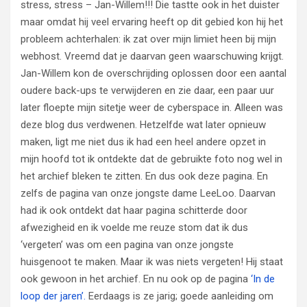
stress, stress – Jan-Willem!!! Die tastte ook in het duister
maar omdat hij veel ervaring heeft op dit gebied kon hij het
probleem achterhalen: ik zat over mijn limiet heen bij mijn
webhost. Vreemd dat je daarvan geen waarschuwing krijgt.
Jan-Willem kon de overschrijding oplossen door een aantal
oudere back-ups te verwijderen en zie daar, een paar uur
later floepte mijn sitetje weer de cyberspace in. Alleen was
deze blog dus verdwenen. Hetzelfde wat later opnieuw
maken, ligt me niet dus ik had een heel andere opzet in
mijn hoofd tot ik ontdekte dat de gebruikte foto nog wel in
het archief bleken te zitten. En dus ook deze pagina. En
zelfs de pagina van onze jongste dame LeeLoo. Daarvan
had ik ook ontdekt dat haar pagina schitterde door
afwezigheid en ik voelde me reuze stom dat ik dus
‘vergeten’ was om een pagina van onze jongste
huisgenoot te maken. Maar ik was niets vergeten! Hij staat
ook gewoon in het archief. En nu ook op de pagina
‘In de
loop der jaren’.
Eerdaags is ze jarig; goede aanleiding om