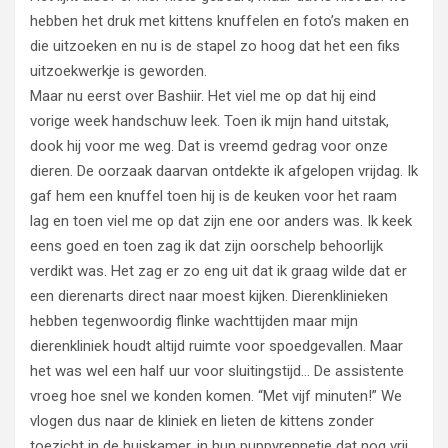
hebben het druk met kittens knuffelen en foto’s maken en
die uitzoeken en nu is de stapel zo hoog dat het een fiks
uitzoekwerkje is geworden.
Maar nu eerst over Bashiir. Het viel me op dat hij eind
vorige week handschuw leek. Toen ik mijn hand uitstak,
dook hij voor me weg. Dat is vreemd gedrag voor onze
dieren. De oorzaak daarvan ontdekte ik afgelopen vrijdag. Ik
gaf hem een knuffel toen hij is de keuken voor het raam
lag en toen viel me op dat zijn ene oor anders was. Ik keek
eens goed en toen zag ik dat zijn oorschelp behoorlijk
verdikt was. Het zag er zo eng uit dat ik graag wilde dat er
een dierenarts direct naar moest kijken. Dierenklinieken
hebben tegenwoordig flinke wachttijden maar mijn
dierenkliniek houdt altijd ruimte voor spoedgevallen. Maar
het was wel een half uur voor sluitingstijd… De assistente
vroeg hoe snel we konden komen. “Met vijf minuten!” We
vlogen dus naar de kliniek en lieten de kittens zonder
toezicht in de huiskamer, in hun puppyrennetje dat nog vrij