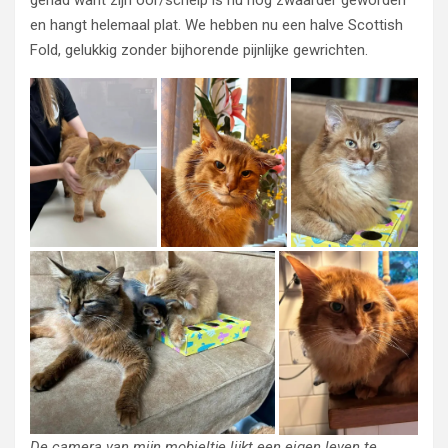
gehad want zijn oor/schelp is nu nog zwaarder geworden
en hangt helemaal plat. We hebben nu een halve Scottish
Fold, gelukkig zonder bijhorende pijnlijke gewrichten.
De camera van mijn mobieltje lijkt een eigen leven te