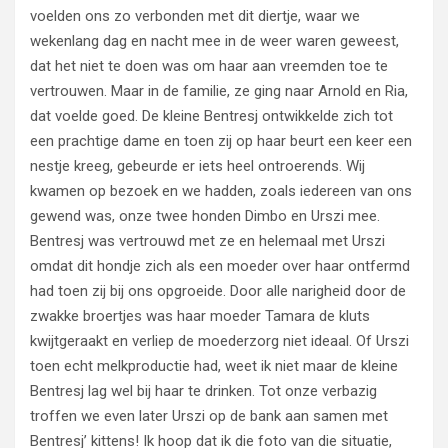
voelden ons zo verbonden met dit diertje, waar we
wekenlang dag en nacht mee in de weer waren geweest,
dat het niet te doen was om haar aan vreemden toe te
vertrouwen. Maar in de familie, ze ging naar Arnold en Ria,
dat voelde goed. De kleine Bentresj ontwikkelde zich tot
een prachtige dame en toen zij op haar beurt een keer een
nestje kreeg, gebeurde er iets heel ontroerends. Wij
kwamen op bezoek en we hadden, zoals iedereen van ons
gewend was, onze twee honden Dimbo en Urszi mee.
Bentresj was vertrouwd met ze en helemaal met Urszi
omdat dit hondje zich als een moeder over haar ontfermd
had toen zij bij ons opgroeide. Door alle narigheid door de
zwakke broertjes was haar moeder Tamara de kluts
kwijtgeraakt en verliep de moederzorg niet ideaal. Of Urszi
toen echt melkproductie had, weet ik niet maar de kleine
Bentresj lag wel bij haar te drinken. Tot onze verbazig
troffen we even later Urszi op de bank aan samen met
Bentresj’ kittens! Ik hoop dat ik die foto van die situatie,