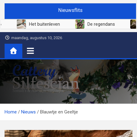
Ga
Nieuwsflits
naar
de
Juni 2026
Het buitenleven
De
inhoud
maandag, augustus 10, 2026
Cattery Silfescian
Somali's en soms Abessijn-variantjes
Home
Nieuws
Blauwtje en Geeltje