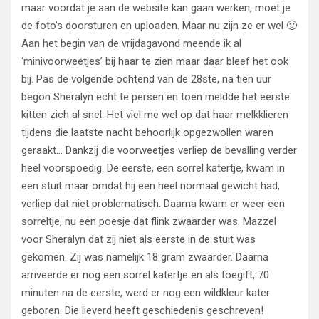
maar voordat je aan de website kan gaan werken, moet je
de foto’s doorsturen en uploaden. Maar nu zijn ze er wel 🙂
Aan het begin van de vrijdagavond meende ik al
‘minivoorweetjes’ bij haar te zien maar daar bleef het ook
bij. Pas de volgende ochtend van de 28ste, na tien uur
begon Sheralyn echt te persen en toen meldde het eerste
kitten zich al snel. Het viel me wel op dat haar melkklieren
tijdens die laatste nacht behoorlijk opgezwollen waren
geraakt… Dankzij die voorweetjes verliep de bevalling verder
heel voorspoedig. De eerste, een sorrel katertje, kwam in
een stuit maar omdat hij een heel normaal gewicht had,
verliep dat niet problematisch. Daarna kwam er weer een
sorreltje, nu een poesje dat flink zwaarder was. Mazzel
voor Sheralyn dat zij niet als eerste in de stuit was
gekomen. Zij was namelijk 18 gram zwaarder. Daarna
arriveerde er nog een sorrel katertje en als toegift, 70
minuten na de eerste, werd er nog een wildkleur kater
geboren. Die lieverd heeft geschiedenis geschreven!