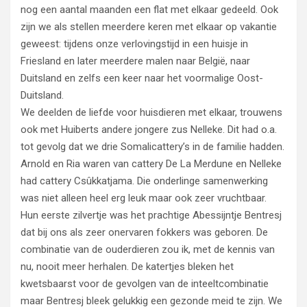
nog een aantal maanden een flat met elkaar gedeeld. Ook
zijn we als stellen meerdere keren met elkaar op vakantie
geweest: tijdens onze verlovingstijd in een huisje in
Friesland en later meerdere malen naar België, naar
Duitsland en zelfs een keer naar het voormalige Oost-
Duitsland.
We deelden de liefde voor huisdieren met elkaar, trouwens
ook met Huiberts andere jongere zus Nelleke. Dit had o.a.
tot gevolg dat we drie Somalicattery’s in de familie hadden.
Arnold en Ria waren van cattery De La Merdune en Nelleke
had cattery Csûkkatjama. Die onderlinge samenwerking
was niet alleen heel erg leuk maar ook zeer vruchtbaar.
Hun eerste zilvertje was het prachtige Abessijntje Bentresj
dat bij ons als zeer onervaren fokkers was geboren. De
combinatie van de ouderdieren zou ik, met de kennis van
nu, nooit meer herhalen. De katertjes bleken het
kwetsbaarst voor de gevolgen van de inteeltcombinatie
maar Bentresj bleek gelukkig een gezonde meid te zijn. We