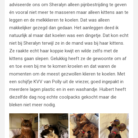
adviseerde ons om Sheralyn alleen pijnbestrijding te geven
én vooral niet meer te masseren maar alleen kittens aan te
leggen en de melkklieren te koelen. Dat was alleen
makkelijker gezegd dan gedaan. Het aanleggen deed ik
natuurlijk al maar dat koelen was een dingetje. Dat kon echt
niet bij Sheralyn terwijl ze in de mand was bij haar kittens.
Ze raakte echt haar koppie kwijt en wilde zelfs met de
kittens gaan slepen. Gelukkig heeft ze de gewoonte om af
en toe even bij me te komen kroelen en dat waren de
momenten om de meest gezwollen klieren te koelen. Met
een schijfje KVV van Polly uit de vriezer, goed ingepakt in
meerdere lagen plastic en in een washandje. Huibert heeft
diezelfde dag nog echte coolpacks gekocht maar die
bleken niet meer nodig.