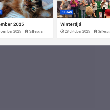
S
NIEUWS
ember 2025
Wintertijd
ecember 2025
Silfescian
28 oktober 2025
Silfesc