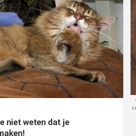
L
 niet weten dat je
fmaken!