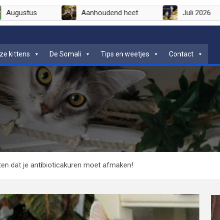
Augustus
Aanhoudend heet
Jul
ze kittens
De Somali
Tips en weetjes
Contact
ten dat je antibioticakuren moet afmaken!