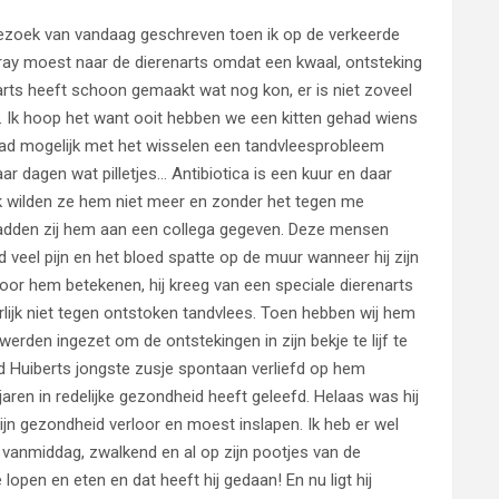
bezoek van vandaag geschreven toen ik op de verkeerde
ray moest naar de dierenarts omdat een kwaal, ontsteking
arts heeft schoon gemaakt wat nog kon, er is niet zoveel
. Ik hoop het want ooit hebben we een kitten gehad wiens
had mogelijk met het wisselen een tandvleesprobleem
 dagen wat pilletjes… Antibiotica is een kuur en daar
jk wilden ze hem niet meer en zonder het tegen me
hadden zij hem aan een collega gegeven. Deze mensen
veel pijn en het bloed spatte op de muur wanneer hij zijn
or hem betekenen, hij kreeg van een speciale dierenarts
uurlijk niet tegen ontstoken tandvlees. Toen hebben wij hem
den ingezet om de ontstekingen in zijn bekje te lijf te
rd Huiberts jongste zusje spontaan verliefd op hem
aren in redelijke gezondheid heeft geleefd. Helaas was hij
ijn gezondheid verloor en moest inslapen. Ik heb er wel
vanmiddag, zwalkend en al op zijn pootjes van de
 lopen en eten en dat heeft hij gedaan! En nu ligt hij