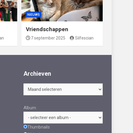
NIEUWS
Vriendschappen
ian
7 september 2025
Silfescian
Archieven
Archieven
Album:
Thumbnails