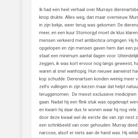
Ik had een heel verhaal over Murrays dierenarts
knop drukte. Alles weg, dan maar overnieuw. Mur
in zijn bekje, weer terug was gekomen. De dieren
meer, en een kuur Stomorgyl moet de klus klaren
mensen verkeerd met antibiotica omgingen. Hij 
opgelopen en zijn mensen gaven hem dan een paar
staat een minimum aantal dagen voor. Uiteindeli
zeggen, ik was kort ervoor nog langs geweest, 
waren al snel wanhopig. Hun nieuwe aanwinst had 
kop schudde. Dierenartsen konden weinig meer vo
zelfs vullingen in zijn kiezen maar dat helpt nat
teruggenomen. De meest exclusieve medicijnen wer
gaan. Nadat hij een flink stuk was opgeknapt we
en kwam hij daar dus te wonen waar hij nog vele j
door deze kwaal wel de eerste die van zijn nest z
een schrikbeeld van over gehouden. Murray deed 
narcose, alsof er niets aan de hand was. Hij wilde