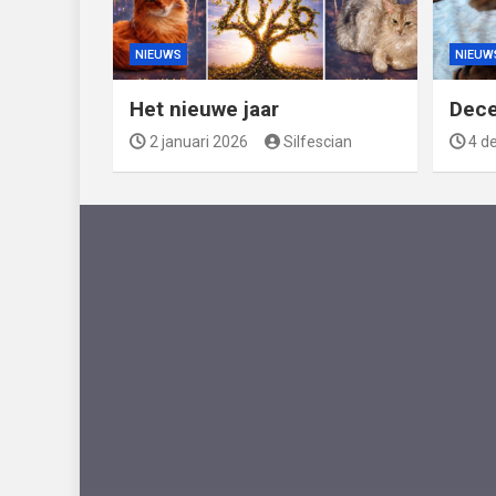
NIEUWS
NIEUW
Het nieuwe jaar
Dec
2 januari 2026
Silfescian
4 d