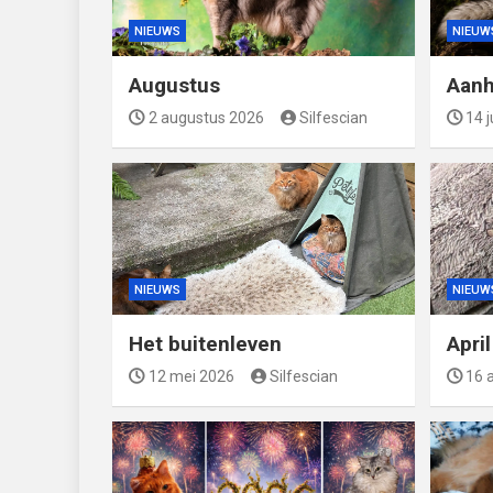
NIEUWS
NIEUW
Augustus
Aanh
2 augustus 2026
Silfescian
14 j
NIEUWS
NIEUW
Het buitenleven
Apri
12 mei 2026
Silfescian
16 a