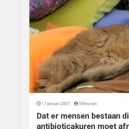
17 januari 2007
Silfescian
Dat er mensen bestaan die
antibioticakuren moet a