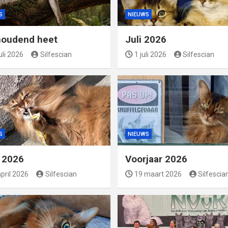
S
NIEUWS
oudend heet
Juli 2026
uli 2026
Silfescian
1 juli 2026
Silfescian
S
NIEUWS
l 2026
Voorjaar 2026
pril 2026
Silfescian
19 maart 2026
Silfescia