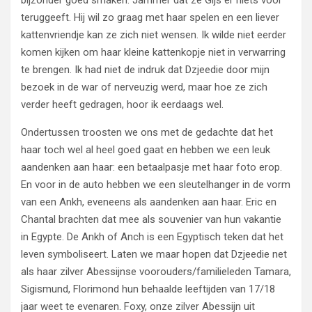
bijzonder goed smaken. Jammer dat ze Gijs er niets voor
teruggeeft. Hij wil zo graag met haar spelen en een liever
kattenvriendje kan ze zich niet wensen. Ik wilde niet eerder
komen kijken om haar kleine kattenkopje niet in verwarring
te brengen. Ik had niet de indruk dat Dzjeedie door mijn
bezoek in de war of nerveuzig werd, maar hoe ze zich
verder heeft gedragen, hoor ik eerdaags wel.
Ondertussen troosten we ons met de gedachte dat het
haar toch wel al heel goed gaat en hebben we een leuk
aandenken aan haar: een betaalpasje met haar foto erop.
En voor in de auto hebben we een sleutelhanger in de vorm
van een Ankh, eveneens als aandenken aan haar. Eric en
Chantal brachten dat mee als souvenier van hun vakantie
in Egypte. De Ankh of Anch is een Egyptisch teken dat het
leven symboliseert. Laten we maar hopen dat Dzjeedie net
als haar zilver Abessijnse voorouders/familieleden Tamara,
Sigismund, Florimond hun behaalde leeftijden van 17/18
jaar weet te evenaren. Foxy, onze zilver Abessijn uit