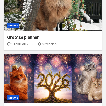
NIEUWS
Grootse plannen
2 februari 2026
Silfescian
NIEUWS