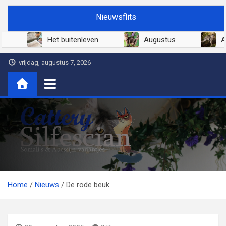
Ga
Nieuwsflits
naar
de
Juni 2026
Het buitenleven
Augustus
inhoud
vrijdag, augustus 7, 2026
Cattery Silfescian
Somali's en soms Abessijn-variantjes
Home
Nieuws
De rode beuk