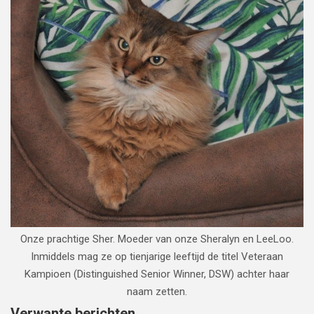
Onze prachtige Sher. Moeder van onze Sheralyn en LeeLoo.
Inmiddels mag ze op tienjarige leeftijd de titel Veteraan
Kampioen (Distinguished Senior Winner, DSW) achter haar
naam zetten.
Verwante berichten