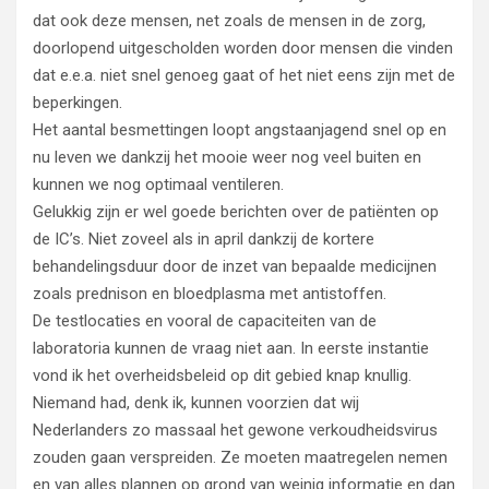
dat ook deze mensen, net zoals de mensen in de zorg,
doorlopend uitgescholden worden door mensen die vinden
dat e.e.a. niet snel genoeg gaat of het niet eens zijn met de
beperkingen.
Het aantal besmettingen loopt angstaanjagend snel op en
nu leven we dankzij het mooie weer nog veel buiten en
kunnen we nog optimaal ventileren.
Gelukkig zijn er wel goede berichten over de patiënten op
de IC’s. Niet zoveel als in april dankzij de kortere
behandelingsduur door de inzet van bepaalde medicijnen
zoals prednison en bloedplasma met antistoffen.
De testlocaties en vooral de capaciteiten van de
laboratoria kunnen de vraag niet aan. In eerste instantie
vond ik het overheidsbeleid op dit gebied knap knullig.
Niemand had, denk ik, kunnen voorzien dat wij
Nederlanders zo massaal het gewone verkoudheidsvirus
zouden gaan verspreiden. Ze moeten maatregelen nemen
en van alles plannen op grond van weinig informatie en dan