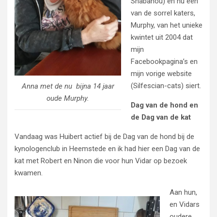
Shabanou) en nu één
van de sorrel katers,
Murphy, van het unieke
kwintet uit 2004 dat
mijn
Facebookpagina’s en
mijn vorige website
(Silfescian-cats) siert.
Anna met de nu bijna 14 jaar
oude Murphy.
Dag van de hond en
de Dag van de kat
Vandaag was Huibert actief bij de Dag van de hond bij de
kynologenclub in Heemstede en ik had hier een Dag van de
kat met Robert en Ninon die voor hun Vidar op bezoek
kwamen.
Aan hun,
en Vidars
oudere