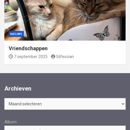
NIEUWS
Vriendschappen
7 september 2025
Silfescian
Archieven
Archieven
Album: