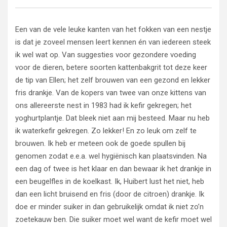
Een van de vele leuke kanten van het fokken van een nestje
is dat je zoveel mensen leert kennen én van iedereen steek
ik wel wat op. Van suggesties voor gezondere voeding
voor de dieren, betere soorten kattenbakgrit tot deze keer
de tip van Ellen; het zelf brouwen van een gezond en lekker
fris drankje. Van de kopers van twee van onze kittens van
ons allereerste nest in 1983 had ik kefir gekregen; het
yoghurtplantje. Dat bleek niet aan mij besteed. Maar nu heb
ik waterkefir gekregen. Zo lekker! En zo leuk om zelf te
brouwen. Ik heb er meteen ook de goede spullen bij
genomen zodat e.e.a. wel hygiënisch kan plaatsvinden. Na
een dag of twee is het klaar en dan bewaar ik het drankje in
een beugelfles in de koelkast. Ik, Huibert lust het niet, heb
dan een licht bruisend en fris (door de citroen) drankje. Ik
doe er minder suiker in dan gebruikelijk omdat ik niet zo’n
zoetekauw ben. Die suiker moet wel want de kefir moet wel