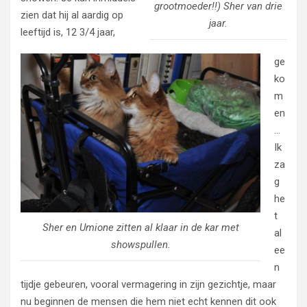
grootmoeder!!) Sher van drie
zien dat hij al aardig op
jaar.
leeftijd is, 12 3/4 jaar,
ge
ko
m
en
…
Ik
za
g
he
t
Sher en Umione zitten al klaar in de kar met
al
showspullen.
ee
n
tijdje gebeuren, vooral vermagering in zijn gezichtje, maar
nu beginnen de mensen die hem niet echt kennen dit ook