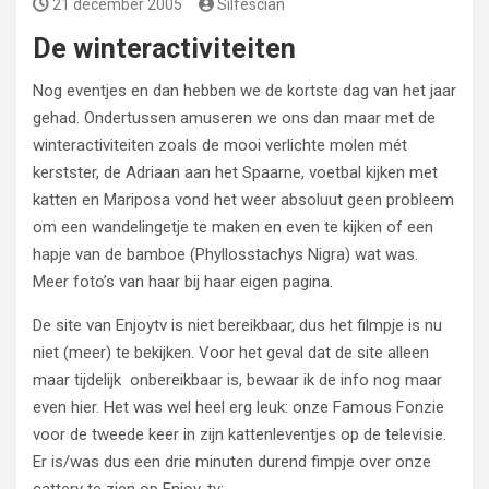
21 december 2005
Silfescian
De winteractiviteiten
Nog eventjes en dan hebben we de kortste dag van het jaar
gehad. Ondertussen amuseren we ons dan maar met de
winteractiviteiten zoals de mooi verlichte molen mét
kerstster, de Adriaan aan het Spaarne, voetbal kijken met
katten en Mariposa vond het weer absoluut geen probleem
om een wandelingetje te maken en even te kijken of een
hapje van de bamboe (Phyllosstachys Nigra) wat was.
Meer foto’s van haar bij haar eigen pagina.
De site van Enjoytv is niet bereikbaar, dus het filmpje is nu
niet (meer) te bekijken. Voor het geval dat de site alleen
maar tijdelijk onbereikbaar is, bewaar ik de info nog maar
even hier. Het was wel heel erg leuk: onze Famous Fonzie
voor de tweede keer in zijn kattenleventjes op de televisie.
Er is/was dus een drie minuten durend fimpje over onze