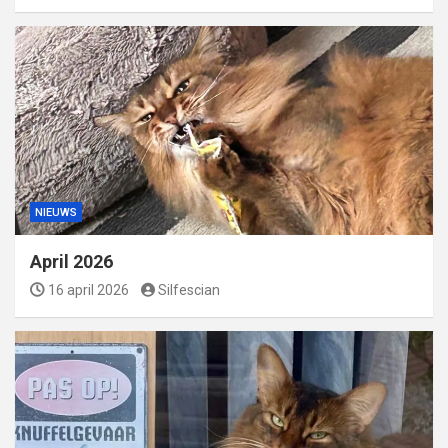
NIEUWS
April 2026
16 april 2026
Silfescian