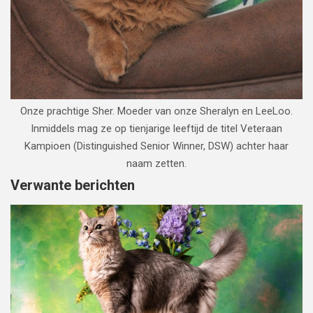
Onze prachtige Sher. Moeder van onze Sheralyn en LeeLoo.
Inmiddels mag ze op tienjarige leeftijd de titel Veteraan
Kampioen (Distinguished Senior Winner, DSW) achter haar
naam zetten.
Verwante berichten