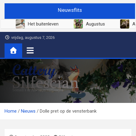
Ga
Nieuwsflits
naar
de
Juni 2026
Het buitenleven
Augustus
inhoud
vrijdag, augustus 7, 2026
Cattery Silfescian
Somali's en soms Abessijn-variantjes
Home
Nieuws
Dolle pret op de vensterbank