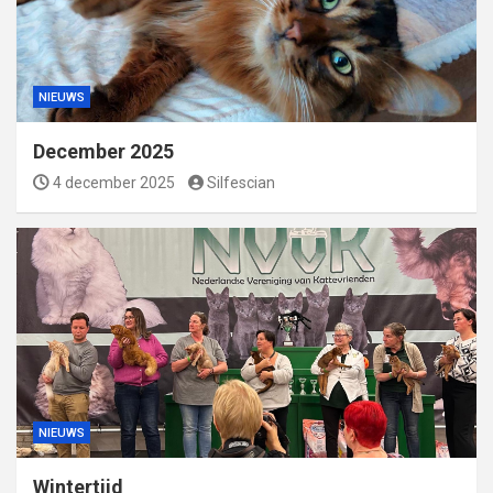
NIEUWS
December 2025
4 december 2025
Silfescian
NIEUWS
Wintertijd