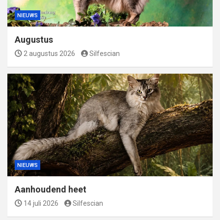
NIEUWS
Augustus
2 augustus 2026
Silfescian
NIEUWS
Aanhoudend heet
14 juli 2026
Silfescian