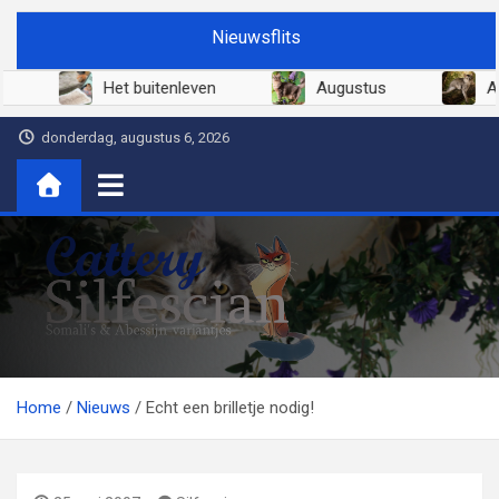
Ga
Nieuwsflits
naar
de
Juni 2026
Het buitenleven
Augustus
inhoud
donderdag, augustus 6, 2026
Cattery Silfescian
Somali's en soms Abessijn-variantjes
Home
Nieuws
Echt een brilletje nodig!