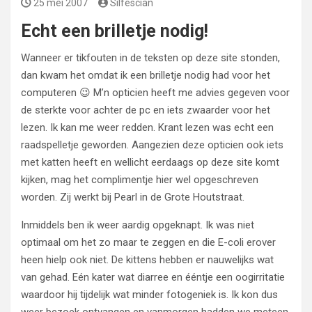
25 mei 2007
Silfescian
Echt een brilletje nodig!
Wanneer er tikfouten in de teksten op deze site stonden,
dan kwam het omdat ik een brilletje nodig had voor het
computeren 😉 M’n opticien heeft me advies gegeven voor
de sterkte voor achter de pc en iets zwaarder voor het
lezen. Ik kan me weer redden. Krant lezen was echt een
raadspelletje geworden. Aangezien deze opticien ook iets
met katten heeft en wellicht eerdaags op deze site komt
kijken, mag het complimentje hier wel opgeschreven
worden. Zij werkt bij Pearl in de Grote Houtstraat.
Inmiddels ben ik weer aardig opgeknapt. Ik was niet
optimaal om het zo maar te zeggen en die E-coli erover
heen hielp ook niet. De kittens hebben er nauwelijks wat
van gehad. Eén kater wat diarree en ééntje een oogirritatie
waardoor hij tijdelijk wat minder fotogeniek is. Ik kon dus