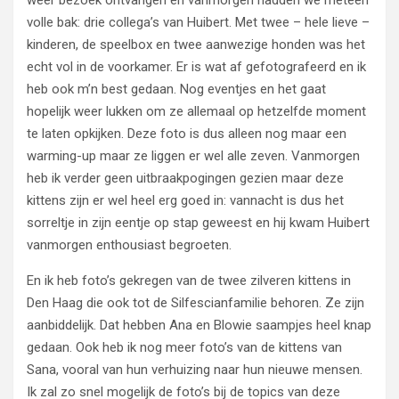
weer bezoek ontvangen en vanmorgen hadden we meteen
volle bak: drie collega’s van Huibert. Met twee – hele lieve –
kinderen, de speelbox en twee aanwezige honden was het
echt vol in de voorkamer. Er is wat af gefotografeerd en ik
heb ook m’n best gedaan. Nog eventjes en het gaat
hopelijk weer lukken om ze allemaal op hetzelfde moment
te laten opkijken. Deze foto is dus alleen nog maar een
warming-up maar ze liggen er wel alle zeven. Vanmorgen
heb ik verder geen uitbraakpogingen gezien maar deze
kittens zijn er wel heel erg goed in: vannacht is dus het
sorreltje in zijn eentje op stap geweest en hij kwam Huibert
vanmorgen enthousiast begroeten.
En ik heb foto’s gekregen van de twee zilveren kittens in
Den Haag die ook tot de Silfescianfamilie behoren. Ze zijn
aanbiddelijk. Dat hebben Ana en Blowie saampjes heel knap
gedaan. Ook heb ik nog meer foto’s van de kittens van
Sana, vooral van hun verhuizing naar hun nieuwe mensen.
Ik zal zo snel mogelijk de foto’s bij de topics van deze