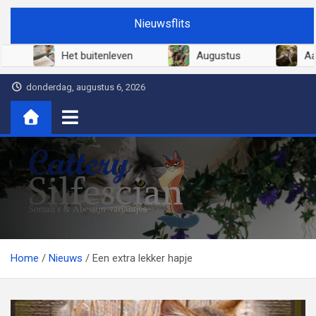
Ga
Nieuwsflits
naar
de
Juni 2026
Het buitenleven
Augustus
inhoud
donderdag, augustus 6, 2026
Cattery Silfescian
Somali's en soms Abessijn-variantjes
Home
Nieuws
Een extra lekker hapje