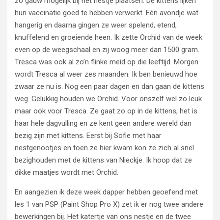
zo gauw mogelijk bij het nestje plaatsen. De kittens lijken
hun vaccinatie goed te hebben verwerkt. Eén avondje wat
hangerig en daarna gingen ze weer spelend, etend,
knuffelend en groeiende heen. Ik zette Orchid van de week
even op de weegschaal en zij woog meer dan 1500 gram.
Tresca was ook al zo’n flinke meid op die leeftijd. Morgen
wordt Tresca al weer zes maanden. Ik ben benieuwd hoe
zwaar ze nu is. Nog een paar dagen en dan gaan de kittens
weg. Gelukkig houden we Orchid. Voor onszelf wel zo leuk
maar ook voor Tresca. Ze gaat zo op in de kittens, het is
haar hele dagvulling en ze kent geen andere wereld dan
bezig zijn met kittens. Eerst bij Sofie met haar
nestgenootjes en toen ze hier kwam kon ze zich al snel
bezighouden met de kittens van Nieckje. Ik hoop dat ze
dikke maatjes wordt met Orchid.
En aangezien ik deze week dapper hebben geoefend met
les 1 van PSP (Paint Shop Pro X) zet ik er nog twee andere
bewerkingen bij. Het katertje van ons nestje en de twee