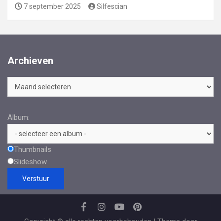
7 september 2025
Silfescian
Archieven
Archieven
Album:
Thumbnails
Slideshow