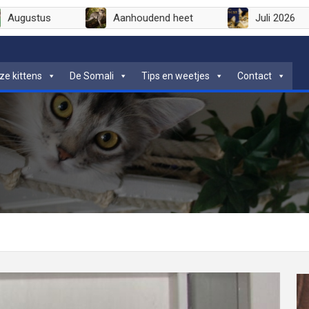
Augustus
Aanhoudend heet
Juli
ze kittens
De Somali
Tips en weetjes
Contact