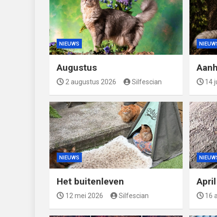
NIEUWS
NIEUW
Augustus
Aanh
2 augustus 2026
Silfescian
14 j
NIEUWS
NIEUW
Het buitenleven
Apri
12 mei 2026
Silfescian
16 a