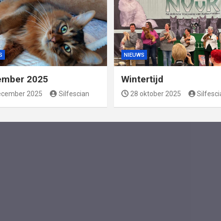
S
NIEUWS
ember 2025
Wintertijd
ecember 2025
Silfescian
28 oktober 2025
Silfesc