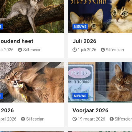
S
NIEUWS
oudend heet
Juli 2026
uli 2026
Silfescian
1 juli 2026
Silfescian
S
NIEUWS
l 2026
Voorjaar 2026
pril 2026
Silfescian
19 maart 2026
Silfescia