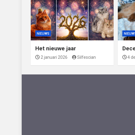
NIEUWS
NIEUW
Het nieuwe jaar
Dec
2 januari 2026
Silfescian
4 d