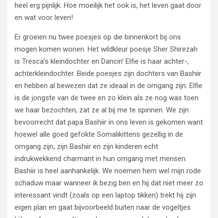
heel erg pijnlijk. Hoe moeilijk het ook is, het leven gaat door
en wat voor leven!
Er groeien nu twee poesjes op die binnenkort bij ons
mogen komen wonen. Het wildkleur poesje Sher Shirezah
is Tresca’s kleindochter en Dancin’ Elfie is haar achter-,
achterkleindochter. Beide poesjes zijn dochters van Bashiir
en hebben al bewezen dat ze ideaal in de omgang zijn. Elfie
is de jongste van de twee en zo klein als ze nog was toen
we haar bezochten, zat ze al bij me te spinnen. We zijn
bevoorrecht dat papa Bashiir in ons leven is gekomen want
hoewel alle goed gefokte Somalikittens gezellig in de
omgang zijn, zijn Bashiir en zijn kinderen echt
indrukwekkend charmant in hun omgang met mensen.
Bashiir is heel aanhankelijk. We noemen hem wel mijn rode
schaduw maar wanneer ik bezig ben en hij dat niet meer zo
interessant vindt (zoals op een laptop tikken) trekt hij zijn
eigen plan en gaat bijvoorbeeld buiten naar de vogeltjes