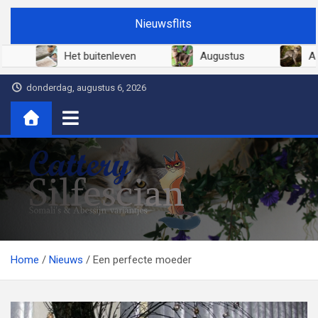
Ga
Nieuwsflits
naar
de
Juni 2026
Het buitenleven
Augustus
inhoud
donderdag, augustus 6, 2026
Cattery Silfescian
Somali's en soms Abessijn-variantjes
Home
Nieuws
Een perfecte moeder