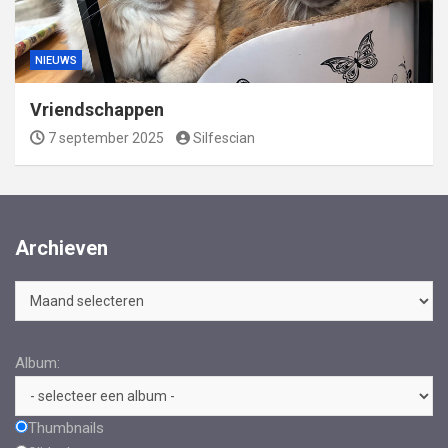
NIEUWS
Vriendschappen
7 september 2025
Silfescian
Archieven
Archieven
Album:
Thumbnails