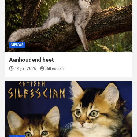
NIEUWS
Aanhoudend heet
14 juli 2026
Silfescian