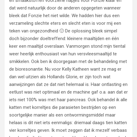
en smaakstoffen voorziene hapjes voor Fonzie klaar en
dat werd natuurlijk door de anderen opgegeten wanneer
bleek dat Fonzie het niet wilde. We hadden hier dus een
verzameling slechte eters en slecht eten is voor mij een
teken van ongezondheid 🙁 De oplossing bleek simpel
doch bijzonder doeltreffend: kleinere maaltijden en één
keer een maaltijd overslaan. Vanmorgen stond mijn tiental
weer heerlijk enthousiast van hun versvleesmaaltijd te
smikkelen. Ook ben ik doorgegaan met de behandeling met
de bioresonantie. Nu voor Kelly Katheen want ze mag er
dan wel uitzien als Hollands Glorie, er zijn toch wat
aanwijzingen dat ze dat niet helemaal is. Haar ontlasting en
eetlust was niet optimaal en de machine gaf o.a. aan dat er
iets niet 100% was met haar pancreas. Ook behandel ik alle
katten met korreltjes die parasieten bestrijden op een
soortgelijke manier als een ontwormingsmiddel maar
helaas is dit niet iets eenmaligs: driemaal daags tien katten
vier korreltjes geven. Ik moet zeggen dat ik mezelf verbaas