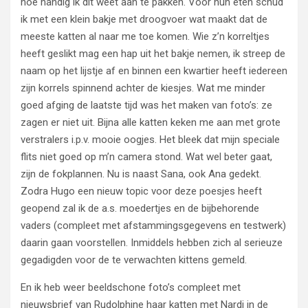
hoe handig ik dit weet aan te pakken. Voor hun eten schud
ik met een klein bakje met droogvoer wat maakt dat de
meeste katten al naar me toe komen. Wie z’n korreltjes
heeft geslikt mag een hap uit het bakje nemen, ik streep de
naam op het lijstje af en binnen een kwartier heeft iedereen
zijn korrels spinnend achter de kiesjes. Wat me minder
goed afging de laatste tijd was het maken van foto’s: ze
zagen er niet uit. Bijna alle katten keken me aan met grote
verstralers i.p.v. mooie oogjes. Het bleek dat mijn speciale
flits niet goed op m’n camera stond. Wat wel beter gaat,
zijn de fokplannen. Nu is naast Sana, ook Ana gedekt.
Zodra Hugo een nieuw topic voor deze poesjes heeft
geopend zal ik de a.s. moedertjes en de bijbehorende
vaders (compleet met afstammingsgegevens en testwerk)
daarin gaan voorstellen. Inmiddels hebben zich al serieuze
gegadigden voor de te verwachten kittens gemeld.
En ik heb weer beeldschone foto’s compleet met
nieuwsbrief van Rudolphine haar katten met Nardi in de