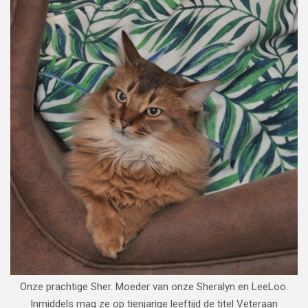
Onze prachtige Sher. Moeder van onze Sheralyn en LeeLoo.
Inmiddels mag ze op tienjarige leeftijd de titel Veteraan