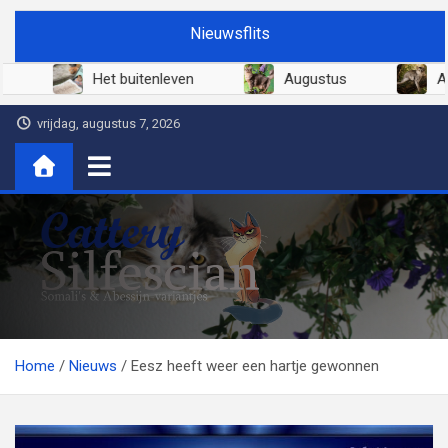
Ga
Nieuwsflits
naar
de
Juni 2026
Het buitenleven
Augustus
inhoud
vrijdag, augustus 7, 2026
Cattery Silfescian
Somali's en soms Abessijn-variantjes
Home
Nieuws
Eesz heeft weer een hartje gewonnen