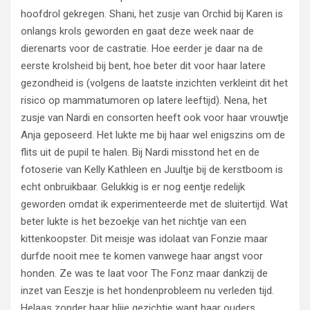
hoofdrol gekregen. Shani, het zusje van Orchid bij Karen is
onlangs krols geworden en gaat deze week naar de
dierenarts voor de castratie. Hoe eerder je daar na de
eerste krolsheid bij bent, hoe beter dit voor haar latere
gezondheid is (volgens de laatste inzichten verkleint dit het
risico op mammatumoren op latere leeftijd). Nena, het
zusje van Nardi en consorten heeft ook voor haar vrouwtje
Anja geposeerd. Het lukte me bij haar wel enigszins om de
flits uit de pupil te halen. Bij Nardi misstond het en de
fotoserie van Kelly Kathleen en Juultje bij de kerstboom is
echt onbruikbaar. Gelukkig is er nog eentje redelijk
geworden omdat ik experimenteerde met de sluitertijd. Wat
beter lukte is het bezoekje van het nichtje van een
kittenkoopster. Dit meisje was idolaat van Fonzie maar
durfde nooit mee te komen vanwege haar angst voor
honden. Ze was te laat voor The Fonz maar dankzij de
inzet van Eeszje is het hondenprobleem nu verleden tijd.
Helaas zonder haar blije gezichtje want haar ouders